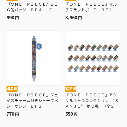
『ＯＮＥ ＰＩＥＣＥ』ＢＩ
『ＯＮＥ ＰＩＥＣＥ』マル
Ｇ缶バッジ ＢＥ４−ＪＦ
チフラットポーチ ＢＦ１
990
3,960
円
円
返品可
返品可
『ＯＮＥ ＰＩＥＣＥ』フェ
『ＯＮＥ ＰＩＥＣＥ』アク
イスチャーム付きシャープペ
リルキャラコレクション “Ｓ
ン サンジ ＢＦ１
ＡＮＪＩ” 第２弾 （全２７
種／ランダム１種入り） Ｂ
770
550
円
円
Ｅ３−ＯＰＤ