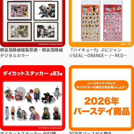
額装高精細複製原画・額装高精細
『ハイキュー!!』ぷにジャン
デジタルカラー
☆SEAL－ORANGE－ /－RED－
ダイカットステッカー 全83種
2026年バースデイ商品