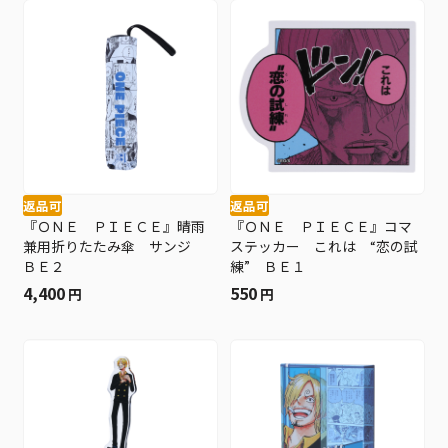
返品可
返品可
『ＯＮＥ ＰＩＥＣＥ』晴雨
『ＯＮＥ ＰＩＥＣＥ』コマ
兼用折りたたみ傘 サンジ
ステッカー これは “恋の試
ＢＥ２
練” ＢＥ１
4,400
550
円
円