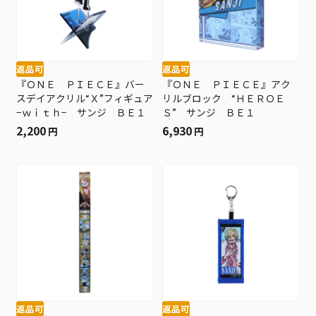
返品可
返品可
『ＯＮＥ ＰＩＥＣＥ』バー
『ＯＮＥ ＰＩＥＣＥ』アク
スデイアクリル“Ｘ”フィギュア
リルブロック “ＨＥＲＯＥ
−ｗｉｔｈ− サンジ ＢＥ１
Ｓ” サンジ ＢＥ１
2,200
6,930
円
円
返品可
返品可