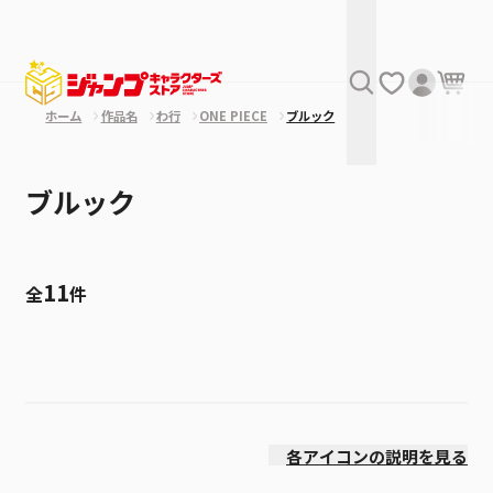
ホーム
作品名
わ行
ONE PIECE
ブルック
ブルック
11
全
件
絞り込み
発売日
各アイコンの説明を見る