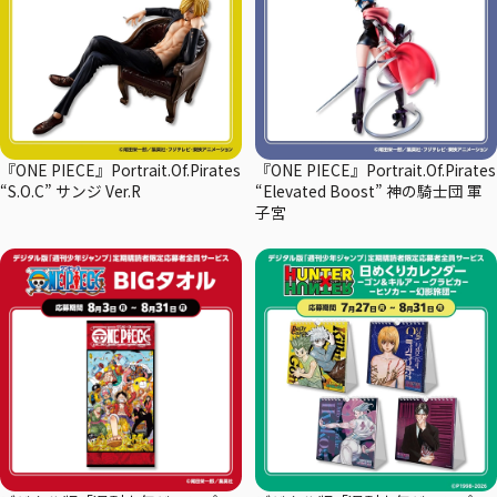
『ONE PIECE』Portrait.Of.Pirates
『ONE PIECE』Portrait.Of.Pirates
“S.O.C” サンジ Ver.R
“Elevated Boost” 神の騎士団 軍
子宮