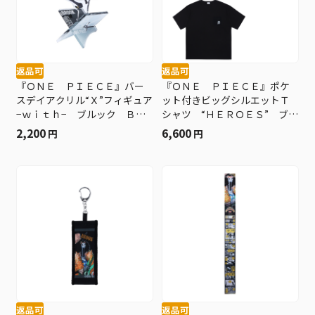
返品可
返品可
『ＯＮＥ ＰＩＥＣＥ』バー
『ＯＮＥ ＰＩＥＣＥ』ポケ
スデイアクリル“Ｘ”フィギュア
ット付きビッグシルエットＴ
−ｗｉｔｈ− ブルック ＢＦ
シャツ “ＨＥＲＯＥＳ” ブル
２
ック ＢＥ２
2,200
6,600
円
円
返品可
返品可