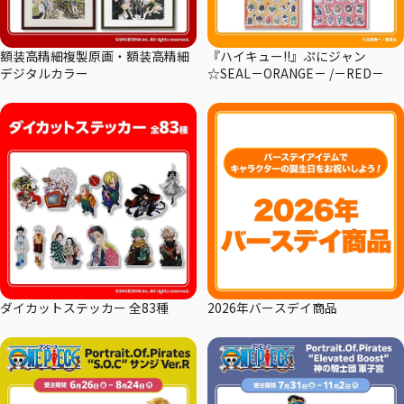
額装高精細複製原画・額装高精細
『ハイキュー!!』ぷにジャン
デジタルカラー
☆SEAL－ORANGE－ /－RED－
ダイカットステッカー 全83種
2026年バースデイ商品