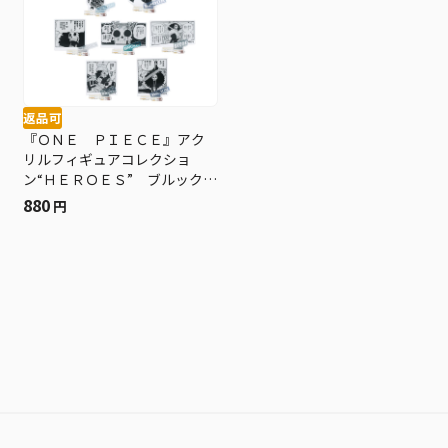
返品可
『ＯＮＥ ＰＩＥＣＥ』アク
リルフィギュアコレクショ
ン“ＨＥＲＯＥＳ” ブルック
Ｖｏｌ．１ （全１０種／ラ
880
円
ンダム１種入り） ＢＤ２