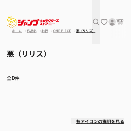
ホーム
作品名
わ行
ONE PIECE
悪（リリス）
悪（リリス）
0
全
件
絞り込み
価格(高い順)
各アイコンの説明を見る