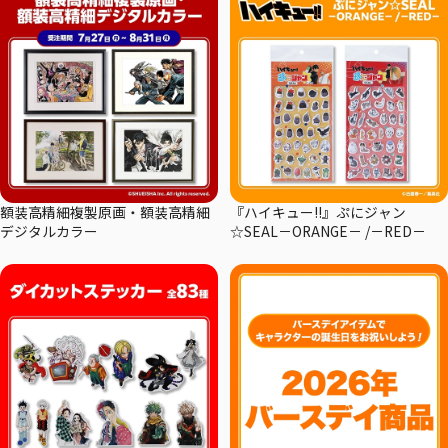
額装高精細複製原画・額装高精細
『ハイキュー!!』ぷにジャン
デジタルカラー
☆SEAL－ORANGE－ /－RED－