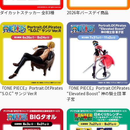
ダイカットステッカー 全83種
2026年バースデイ商品
『ONE PIECE』Portrait.Of.Pirates
『ONE PIECE』Portrait.Of.Pirates
“S.O.C” サンジ Ver.R
“Elevated Boost” 神の騎士団 軍
子宮