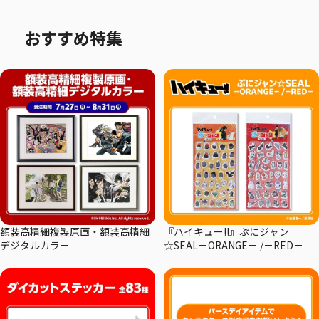
おすすめ特集
額装高精細複製原画・額装高精細
『ハイキュー!!』ぷにジャン
デジタルカラー
☆SEAL－ORANGE－ /－RED－