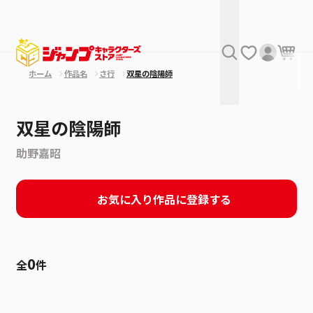
ホーム
作品名
さ行
双星の陰陽師
双星の陰陽師
助野嘉昭
お気に入り作品に登録する
0
全
件
絞り込み