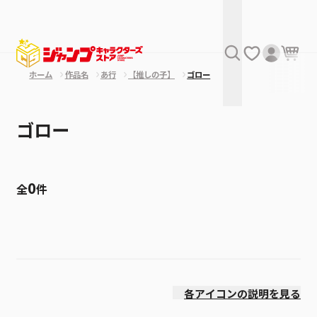
ホーム
作品名
あ行
【推しの子】
ゴロー
ゴロー
0
全
件
絞り込み
発売日
各アイコンの説明を見る