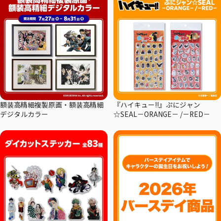
額装高精細複製原画・額装高精細
『ハイキュー!!』ぷにジャン
デジタルカラー
☆SEAL－ORANGE－ /－RED－