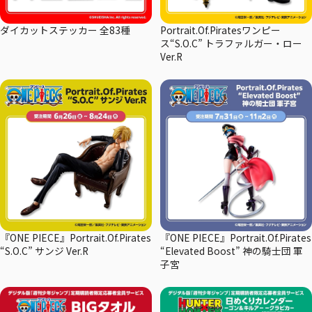
ダイカットステッカー 全83種
Portrait.Of.Piratesワンピー
ス“S.O.C” トラファルガー・ロー
Ver.R
『ONE PIECE』Portrait.Of.Pirates
『ONE PIECE』Portrait.Of.Pirates
“S.O.C” サンジ Ver.R
“Elevated Boost” 神の騎士団 軍
子宮