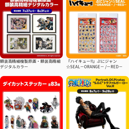
額装高精細複製原画・額装高精細
『ハイキュー!!』ぷにジャン
デジタルカラー
☆SEAL－ORANGE－ /－RED－