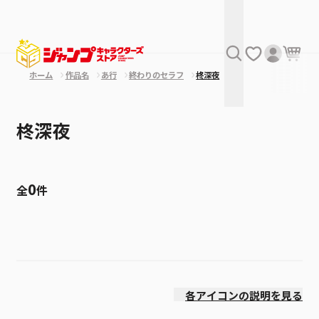
ホーム
作品名
あ行
終わりのセラフ
柊深夜
柊深夜
0
全
件
絞り込み
発売日
各アイコンの説明を見る