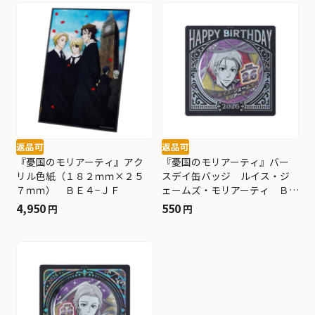
返品可
返品可
『憂国のモリアーティ』アク
『憂国のモリアーティ』バー
リル色紙（１８２ｍｍ×２５
スデイ缶バッジ ルイス・ジ
７ｍｍ） ＢＥ４−ＪＦ
ェームズ・モリアーティ Ｂ
Ｆ１
4,950
550
円
円