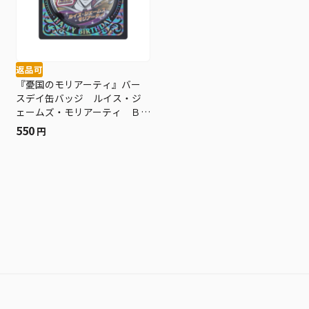
返品可
『憂国のモリアーティ』バー
スデイ缶バッジ ルイス・ジ
ェームズ・モリアーティ Ｂ
Ｅ１
550
円