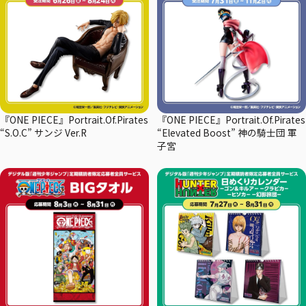
『ONE PIECE』Portrait.Of.Pirates
『ONE PIECE』Portrait.Of.Pirates
“S.O.C” サンジ Ver.R
“Elevated Boost” 神の騎士団 軍
子宮