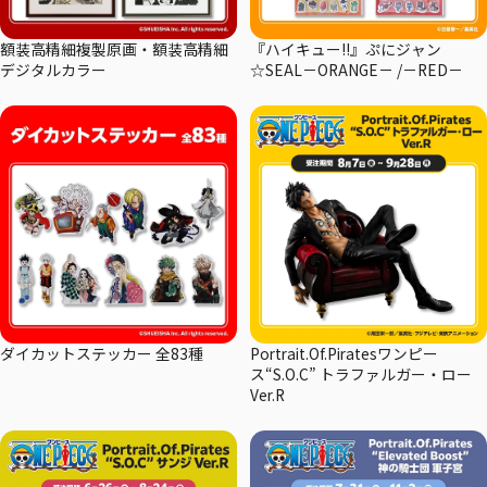
額装高精細複製原画・額装高精細
『ハイキュー!!』ぷにジャン
デジタルカラー
☆SEAL－ORANGE－ /－RED－
ダイカットステッカー 全83種
Portrait.Of.Piratesワンピー
ス“S.O.C” トラファルガー・ロー
Ver.R