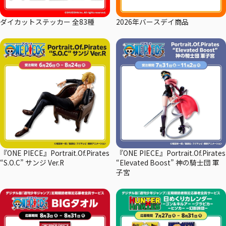
ダイカットステッカー 全83種
2026年バースデイ商品
『ONE PIECE』Portrait.Of.Pirates
『ONE PIECE』Portrait.Of.Pirates
“S.O.C” サンジ Ver.R
“Elevated Boost” 神の騎士団 軍
子宮