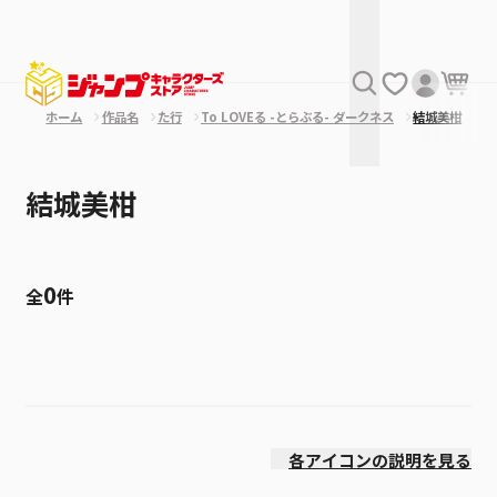
ホーム
作品名
た行
To LOVEる -とらぶる- ダークネス
結城美柑
結城美柑
0
全
件
絞り込み
発売日
各アイコンの説明を見る