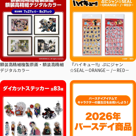
額装高精細複製原画・額装高精細
『ハイキュー!!』ぷにジャン
デジタルカラー
☆SEAL－ORANGE－ /－RED－