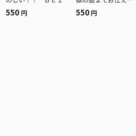
しましょう ＢＥ１
550
550
円
円