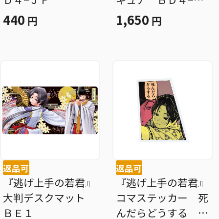
Ｆ
440
1,650
円
円
返品可
返品可
『逃げ上手の若君』
『逃げ上手の若君』
大判デスクマット
コマステッカー 死
ＢＥ１
んだらどうする Ｂ