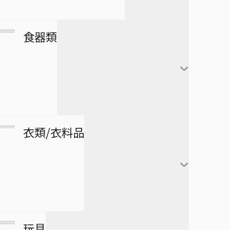
アートコースター
僕とロボコ
日番谷冬獅郎
カレンダー
フランキー
アートボード
団扇・扇子
市丸ギン
食器類
シール・ステッカー
ブルック
タペストリー
傘
ウルキオラ・シファー
下敷き
ジンベエ
その他
バッグ
グリムジョー・ジャガ
僕のヒーローアカデミア
ロボコ
クリアファイル
ージャック
財布
ペンケース
湯のみ
衣類/衣料品
パスケース
ペン
グラス・ジョッキ
医療救急品・健康機器
テープ
マグカップ
BORUTO -NARUTO NEXT
緑谷出久
衛生品
GENERATIONS-
消しゴム
箸
爆豪勝己
マグネット
リストバンド
玩具
スケジュール帳