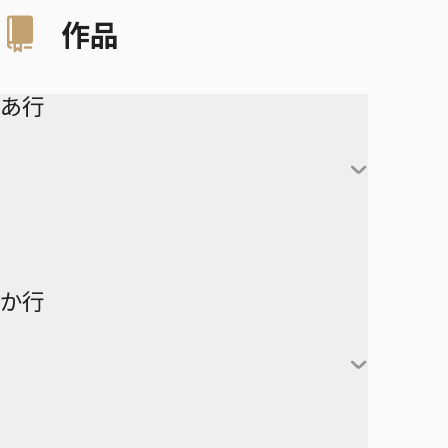
作品
あ行
アイシールド21
か行
青の祓魔師
アオのハコ