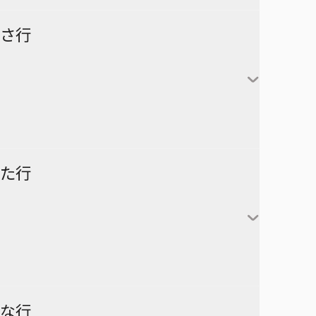
怪獣８号
さ行
カグラバチ
あかね噺
鹿野千夏
猪股大喜
蝶野雛
最強の詩
た行
片翼のミケランジェロ
六平千鉱
サチ録～サチの黙示録～
アスミカケル
阿良川あかね（桜咲朱
かぐや様は告らせたい～天才
漣伯理
音）
SAKAMOTO DAYS
あやかしトライアングル
たちの恋愛頭脳戦～
阿良川ひかる（高良木
暗号学園のいろは
家庭教師ヒットマンREBORN!
ひかる）
ダークギャザリング
な行