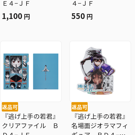
Ｅ４−ＪＦ
４−ＪＦ
1,100
550
円
円
返品可
返品可
『逃げ上手の若君』
『逃げ上手の若君』
クリアファイル Ｂ
名場面ジオラマフィ
Ｄ４−ＪＦ
ギュア ＢＤ４−Ｊ