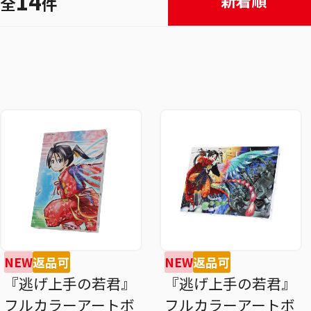
14
新着順
全
件
NEW
返品可
NEW
返品可
『逃げ上手の若君』
『逃げ上手の若君』
フルカラーアートボ
フルカラーアートボ