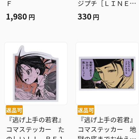
Ｆ
ジプチ［ＬＩＮＥス
タンプ］ （全２０
1,980
330
円
円
種／ランダム１種入
り） ＢＤ４−ＪＦ
返品可
返品可
『逃げ上手の若君』
『逃げ上手の若君』
コマステッカー た
コマステッカー 地
のしい！！ ＢＥ１
獄の底までお仕え致