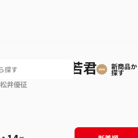
逃げ上手の若君
新商品か
探す
松井優征