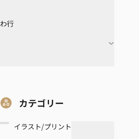
険-
ーズ
時透無一郎
赤葦京治
ド
ヒカルの碁
呪術廻戦
キルア＝ゾルディック
DRAGON BALL
有限世界のアインソフ
ラーメン赤猫
わ行
甘露寺蜜璃
宮侑
PPPPPP
クラピカ
憂国のモリアーティ
ルリドラゴン
伊黒小芭内
宮治
グリーングリーングリーンズ
黒子テツヤ
ひまてん！
レオリオ＝パラディナ
魔都精兵のスレイブ
イチ
憂国のモリアーティ-The
るろうに剣心－明治剣客浪漫
不死川実弥
イト
星海光来
血界戦線 Back 2 Back
火神大我
Remains-
譚・北海道編－
呪術廻戦≡
魔々勇々
虎杖悠仁
デスカラス
悲鳴嶼行冥
ヒソカ＝モロウ
佐久早聖臣
DRAGON BALL Z
孫悟空
血界戦線 Beat 3 Peat
黄瀬涼太
幼稚園WARS
ショーハショーテン！
マリッジトキシン
ワールドトリガー
伏黒恵
道産子ギャルはなまらめんこ
孫悟飯
怪物事変
緑間真太郎
夜桜さんちの大作戦
姫様“拷問”の時間です
ジョジョの奇妙な冒険
家守殿一
マーガレット・別冊マーガレ
ワンパンマン
釘崎野薔薇
い
カテゴリー
ベジータ
恋人以上友人未満
青峰大輝
ット
ファントムバスターズ
JOJO magazine
美野妃眞理
ONE PIECE
乙骨憂太
トランクス
高校生家族
紫原敦
Mr.Clice
イラスト/プリント
ふつうの軽音部
スケルトンダブル
叶穂乃花
五条悟