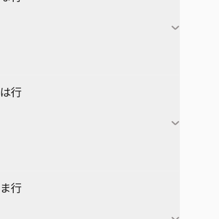
アンデッドアンラック
彼方のアストラ
対世界用魔法少女つばめ
一ノ瀬家の大罪
株式会社マジルミエ
さむわんへるつ
坂本太郎
タコピーの原罪
ウィッチウォッチ
鴨乃橋ロンの禁断推理
サンキューピッチ
朝倉シン
ダイヤモンドの功罪
カワイスギクライシス
しのびごと
陸少糖
NICE PRISON
は行
堕天使論
岸辺露伴は動かない
眞霜平助
NARUTO-ナルト-
ダンダダン
気になるあの子はカエル好き
勢羽夏生
悪祓士のキヨシくん
乙木守仁
チェンソーマン
鬼滅の刃
南雲与市
若月ニコ
シバつき物件
ヨダカ（野月ユウ）
超巡！超条先輩
ハイキュー!!
ま行
大佛
風祭監志
ジャンプスクエア
向日アオイ
ツーオンアイス
逃げ上手の若君
うずまきナルト
神々廻
真神圭護