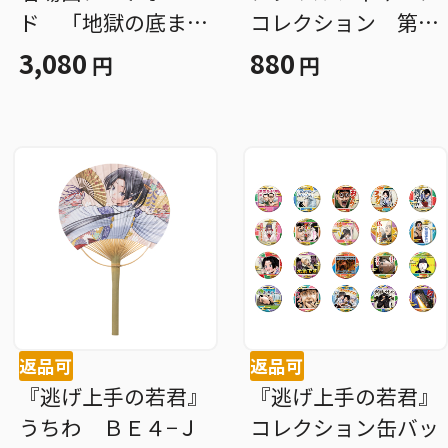
ド 「地獄の底まで
コレクション 第１
お仕え致しましょ
弾 （全１０種／ラ
3,080
880
円
円
う」 ［ＪＵＭＰ
ンダム１種入り）
ＡＲＴ ＢＯＡＲ
ＢＥ４−ＪＦ
Ｄ ＧＡＬＬＥＲ
Ｙ］ ＢＦ３
返品可
返品可
『逃げ上手の若君』
『逃げ上手の若君』
うちわ ＢＥ４−Ｊ
コレクション缶バッ