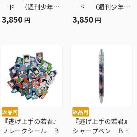
ード （週刊少年ジ
ード （週刊少年ジ
ャンプ２０２１年８
ャンプ２０２１年８
3,850
3,850
円
円
号表紙イラスト）
号巻頭カラーイラス
［ＪＵＭＰ ＡＲ
ト） ［ＪＵＭＰ
Ｔ ＢＯＡＲＤ Ｇ
ＡＲＴ ＢＯＡＲ
ＡＬＬＥＲＹ］ Ｂ
Ｄ ＧＡＬＬＥＲ
Ｆ３
Ｙ］ ＢＦ３
返品可
返品可
『逃げ上手の若君』
『逃げ上手の若君』
フレークシール Ｂ
シャープペン ＢＥ