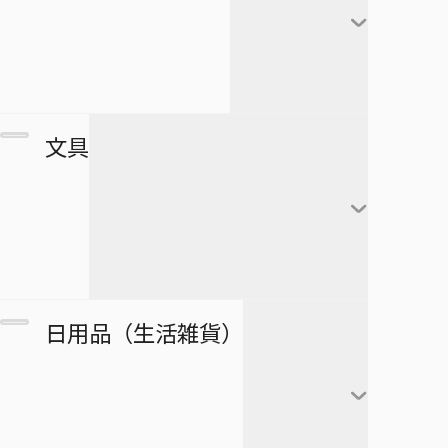
極楽街
赤司征十郎
MONSTERS
ブラッククローバー
すすめ！ジャンプへっぽこ探検
夏油傑
この音とまれ！
隊！
BLEACH
家入硝子
モンキー・Ｄ・ルフィ
ゴーストフィクサーズ
SPY×FAMILY
複製原画
文具
ロロノア・ゾロ
ゴールデンカムイ
正反対な君と僕
ポストカード
ナミ
接客無双
ポスター
放課後の王子様
黒崎一護
ウソップ
戦奏教室
ブロマイド
放課後ひみつクラブ
朽木ルキア
サンジ
ノート
双星の陰陽師
日用品（生活雑貨）
複製原稿
忘却バッテリー
石田雨竜
トニートニー・チョッ
メモ帳
総理倶楽部
パー
カード
冒険王ビィト
阿散井恋次
ぬりえ
続テルマエ・ロマエ
ニコ・ロビン