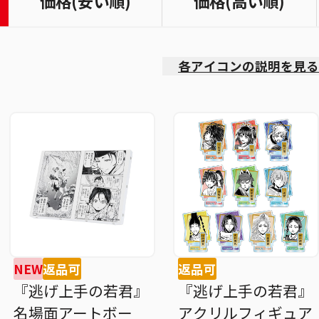
価格(安い順)
価格(高い順)
各アイコンの説明を見る
NEW
返品可
返品可
『逃げ上手の若君』
『逃げ上手の若君』
名場面アートボー
アクリルフィギュア