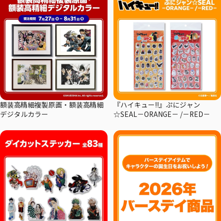
額装高精細複製原画・額装高精細
『ハイキュー!!』ぷにジャン
デジタルカラー
☆SEAL－ORANGE－ /－RED－