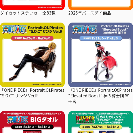
ダイカットステッカー 全83種
2026年バースデイ商品
『ONE PIECE』Portrait.Of.Pirates
『ONE PIECE』Portrait.Of.Pirates
“S.O.C” サンジ Ver.R
“Elevated Boost” 神の騎士団 軍
子宮