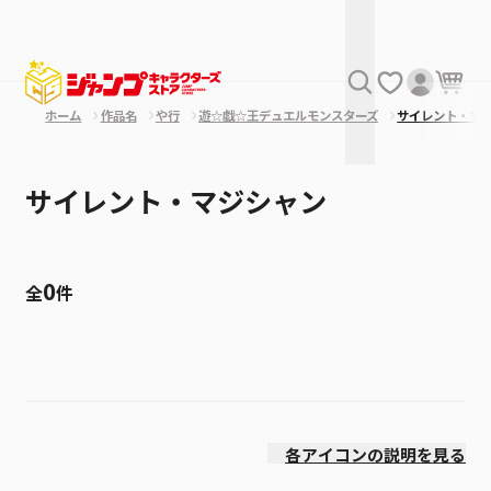
ホーム
作品名
や行
遊☆戯☆王デュエルモンスターズ
サイレント・マ
サイレント・マジシャン
0
全
件
絞り込み
発売日
各アイコンの説明を見る