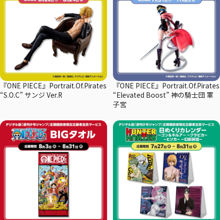
『ONE PIECE』Portrait.Of.Pirates
『ONE PIECE』Portrait.Of.Pirates
“S.O.C” サンジ Ver.R
“Elevated Boost” 神の騎士団 軍
子宮