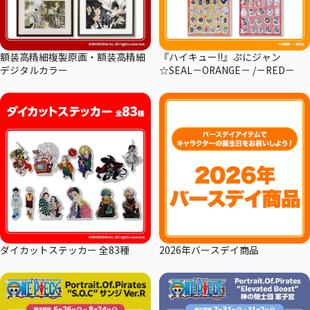
額装高精細複製原画・額装高精細
『ハイキュー!!』ぷにジャン
デジタルカラー
☆SEAL－ORANGE－ /－RED－
ダイカットステッカー 全83種
2026年バースデイ商品