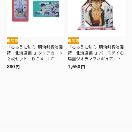
返品可
返品可
『るろうに剣心−明治剣客浪漫
『るろうに剣心−明治剣客浪漫
譚・北海道編−』クリアカード
譚・北海道編−』バースデイ名
２枚セット ＢＥ４−ＪＦ
場面ジオラマフィギュア 相
楽左之助 ＢＤ３
880
1,650
円
円