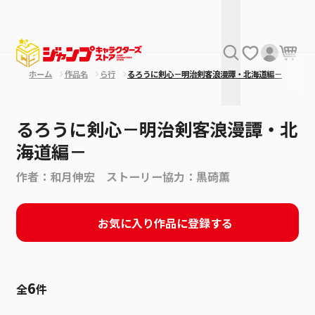
ホーム
作品名
ら行
るろうに剣心－明治剣客浪漫譚・北海道編－
るろうに剣心－明治剣客浪漫譚・北
海道編－
作者：和月伸宏 ストーリー協力：黒碕薫
お気に入り作品に登録する
6
全
件