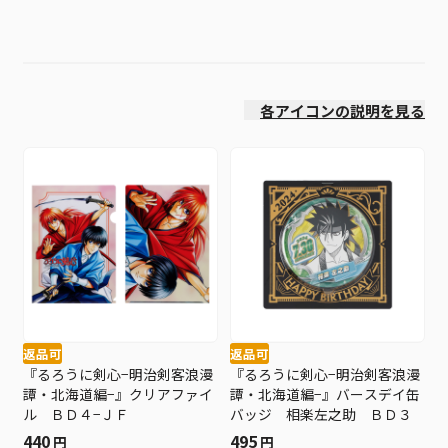
絞り込み
価格(安い順)
各アイコンの説明を見る
返品可
返品可
『るろうに剣心−明治剣客浪漫
『るろうに剣心−明治剣客浪漫
譚・北海道編−』クリアファイ
譚・北海道編−』バースデイ缶
ル ＢＤ４−ＪＦ
バッジ 相楽左之助 ＢＤ３
440
495
円
円