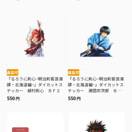
返品可
返品可
『るろうに剣心−明治剣客浪漫
『るろうに剣心−明治剣客浪漫
譚・北海道編−』ダイカットス
譚・北海道編−』ダイカットス
テッカー 緋村剣心 ＢＦ２
テッカー 瀬田宗次郎 ＢＦ
２
550
550
円
円