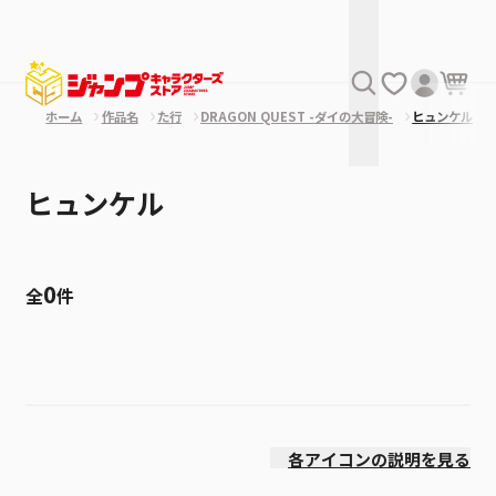
ホーム
作品名
た行
DRAGON QUEST -ダイの大冒険-
ヒュンケル
ヒュンケル
0
全
件
絞り込み
発売日
各アイコンの説明を見る