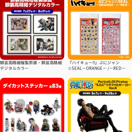
額装高精細複製原画・額装高精細
『ハイキュー!!』ぷにジャン
デジタルカラー
☆SEAL－ORANGE－ /－RED－