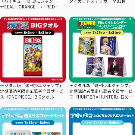
『ハイキュー!!』ぷにジャン
ダイカットステッカー 全83種
☆SEAL－ORANGE－ /－RED－
デジタル版「週刊少年ジャンプ」
デジタル版「週刊少年ジャンプ」
定期購読者限定応募者全員サービ
定期購読者限定応募者全員サービ
ス『ONE PIECE』BIGタオル
ス『HUNTER×HUNTER』日めく
りカレンダー