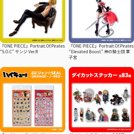
『ONE PIECE』Portrait.Of.Pirates
『ONE PIECE』Portrait.Of.Pirates
“S.O.C” サンジ Ver.R
“Elevated Boost” 神の騎士団 軍
子宮