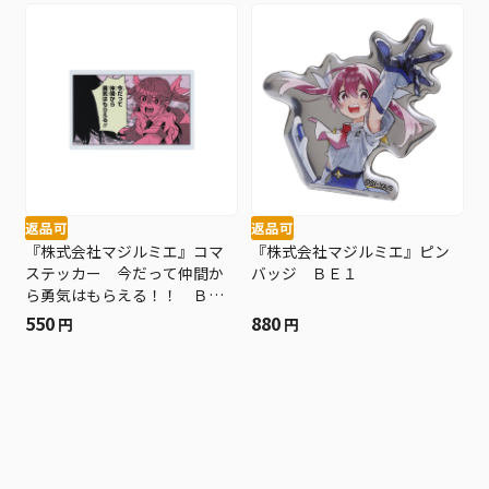
返品可
返品可
『株式会社マジルミエ』コマ
『株式会社マジルミエ』ピン
ステッカー 今だって仲間か
バッジ ＢＥ１
ら勇気はもらえる！！ ＢＥ
１
550
880
円
円