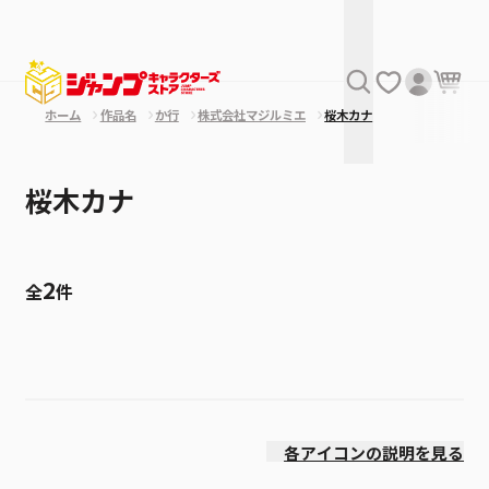
ホーム
作品名
か行
株式会社マジルミエ
桜木カナ
桜木カナ
2
全
件
絞り込み
発売日
各アイコンの説明を見る