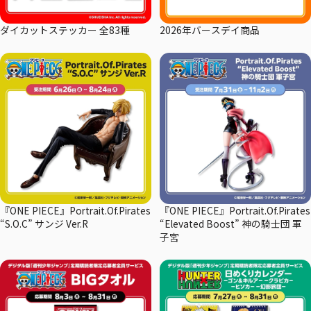
ダイカットステッカー 全83種
2026年バースデイ商品
『ONE PIECE』Portrait.Of.Pirates
『ONE PIECE』Portrait.Of.Pirates
“S.O.C” サンジ Ver.R
“Elevated Boost” 神の騎士団 軍
子宮