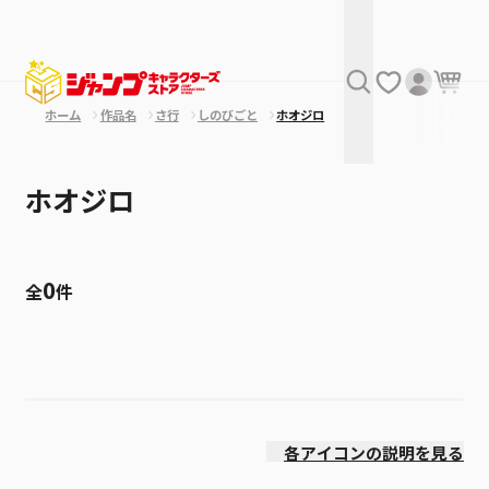
ホーム
作品名
さ行
しのびごと
ホオジロ
ホオジロ
0
全
件
絞り込み
発売日
各アイコンの説明を見る