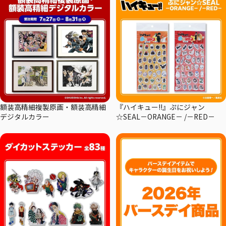
額装高精細複製原画・額装高精細
『ハイキュー!!』ぷにジャン
デジタルカラー
☆SEAL－ORANGE－ /－RED－