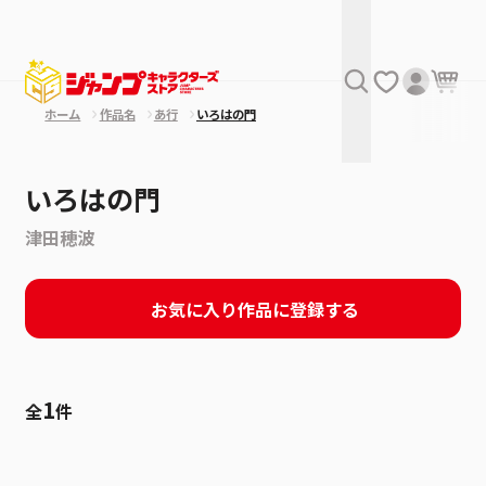
ホーム
作品名
あ行
いろはの門
いろはの門
津田穂波
お気に入り作品に登録する
1
全
件
絞り込み