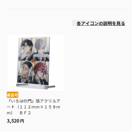
発売日
各アイコンの説明を見る
返品可
『いろはの門』箔アクリルア
ート（１１２ｍｍ×１５９ｍ
ｍ） ＢＦ２
3,520
円