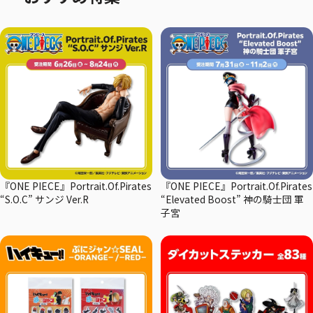
『ONE PIECE』Portrait.Of.Pirates
『ONE PIECE』Portrait.Of.Pirates
“S.O.C” サンジ Ver.R
“Elevated Boost” 神の騎士団 軍
子宮