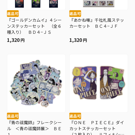
返品可
返品可
『ゴールデンカムイ』４シー
『あかね噺』千社札風ステッ
ンステッカーセット （全６
カーセット ＢＣ４−ＪＦ
種入り） ＢＤ４−ＪＳ
1,320
1,320
円
円
返品可
返品可
『青の祓魔師』フレークシー
『ＯＮＥ ＰＩＥＣＥ』ダイ
ル ＜青の祓魔師展＞ ＢＥ
カットステッカーセット
１
（２枚入り） ルフィ＆シャ