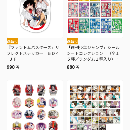
返品可
返品可
『ファントムバスターズ』リ
「週刊少年ジャンプ」シール
フレクトステッカー ＢＤ４
シートコレクション （全１
−ＪＦ
５種／ランダム１種入り）
ＢＦ３
990
880
円
円