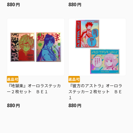
０種／ランダム２種入り）
種入り） ＢＥ４−ＪＦ
880
880
円
円
ＢＥ４−ＪＳ
返品可
返品可
『地獄楽』オーロラステッカ
『彼方のアストラ』オーロラ
ー２枚セット ＢＥ１
ステッカー２枚セット ＢＥ
１
880
880
円
円