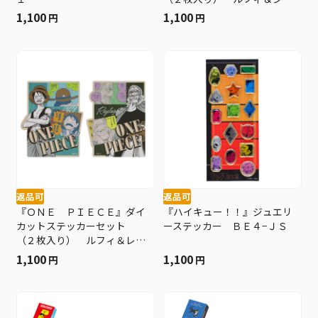
ンクス ＢＦ３
1,100
1,100
円
円
返品可
返品可
『ＯＮＥ ＰＩＥＣＥ』ダイ
『ハイキュー！！』ジュエリ
カットステッカーセット
ーステッカー ＢＥ４−ＪＳ
（２枚入り） ルフィ＆レイ
リー ＢＦ３
1,100
1,100
円
円