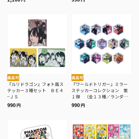
返品可
返品可
『ルリドラゴン』フォト風ス
『ワールドトリガー』ミラー
テッカー３種セット ＢＥ４
ステッカーコレクション 第
−ＪＳ
１弾 （全１３種／ランダム
１種入り） ＢＤ４−ＪＦ
990
990
円
円