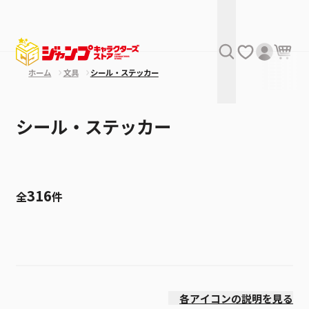
ホーム
文具
シール・ステッカー
シール・ステッカー
316
全
件
絞り込み
価格(高い順)
各アイコンの説明を見る