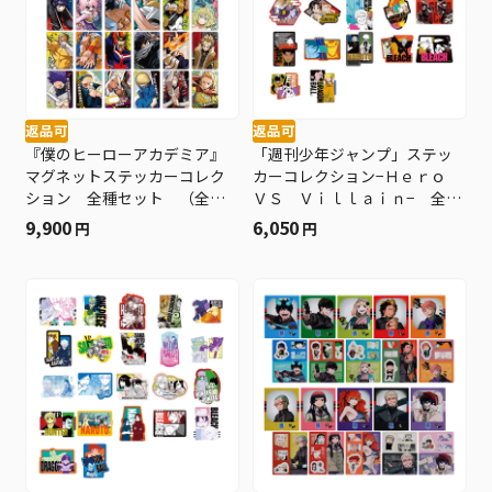
返品可
返品可
『僕のヒーローアカデミア』
「週刊少年ジャンプ」ステッ
マグネットステッカーコレク
カーコレクション−Ｈｅｒｏ
ション 全種セット （全３
ＶＳ Ｖｉｌｌａｉｎ− 全種
０種入り） ＢＤ４−ＪＦ
セット （全２２種入り）
9,900
6,050
円
円
ＢＤ４−ＪＦ