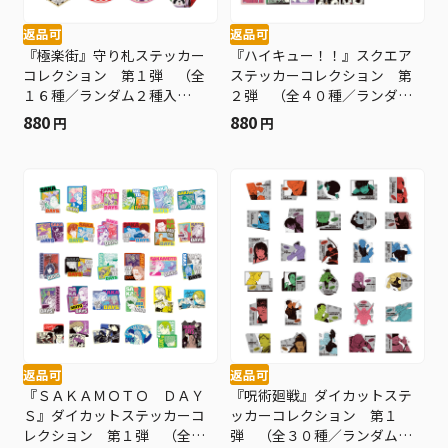
返品可
返品可
『極楽街』守り札ステッカー
『ハイキュー！！』スクエア
コレクション 第１弾 （全
ステッカーコレクション 第
１６種／ランダム２種入
２弾 （全４０種／ランダム
り） ＢＦ２
４種入り） ＢＥ４−ＪＳ
880
880
円
円
返品可
返品可
『ＳＡＫＡＭＯＴＯ ＤＡＹ
『呪術廻戦』ダイカットステ
Ｓ』ダイカットステッカーコ
ッカーコレクション 第１
レクション 第１弾 （全３
弾 （全３０種／ランダム２