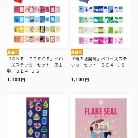
返品可
返品可
『ＯＮＥ ＰＩＥＣＥ』ベロ
『青の祓魔師』ベローズステ
ーズステッカーセット 第１
ッカーセット ＢＥ４−ＪＳ
弾 ＢＥ４−ＪＳ
1,100
1,100
円
円