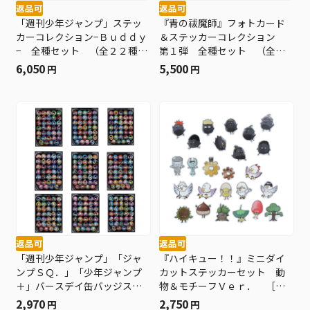
返品可
返品可
「週刊少年ジャンプ」ステッ
『青の祓魔師』フォトカード
カーコレクション−Ｂｕｄｄｙ
＆ステッカーコレクション
− 全種セット （全２２種入
第１弾 全種セット （全１
り） ＢＤ４−ＪＦ
０種入り） ＜青の祓魔師展
6,050
5,500
円
円
＞ ＢＥ１
返品可
返品可
「週刊少年ジャンプ」「ジャ
『ハイキュー！！』ミニダイ
ンプＳＱ．」「少年ジャンプ
カットステッカーセット 動
＋」バースデイ缶バッジステ
物＆モチーフＶｅｒ． ［宮
ッカー ２０２５Ｖｅｒ．
城］ ２５種入り ＜ハイキ
2,970
2,750
円
円