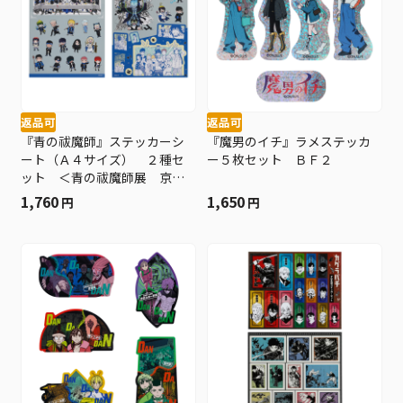
返品可
返品可
『青の祓魔師』ステッカーシ
『魔男のイチ』ラメステッカ
ート（Ａ４サイズ） ２種セ
ー５枚セット ＢＦ２
ット ＜青の祓魔師展 京都
＞ ＢＥ３
1,760
1,650
円
円