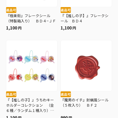
返品可
返品可
『極楽街』フレークシール
『【推しの子】』フレークシ
（特製箱入り） ＢＤ４−ＪＦ
ール ＢＤ４
1,100
1,100
円
円
返品可
返品可
『【推しの子】』うちわキー
『魔男のイチ』封蝋風シール
ホルダーコレクション （全
（５枚入り） ＢＦ２
６種／ランダム１種入り）
ＢＤ４
1,100
990
円
円