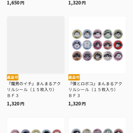
ー！！ ＦＡＮ ＰＡＲＫ
1,650
1,320
円
円
＞ ＢＥ２
返品可
返品可
『魔男のイチ』まんまるアク
『僕とロボコ』まんまるアク
リルシール（１５枚入り）
リルシール（１５枚入り）
ＢＦ３
ＢＦ３
1,320
1,320
円
円