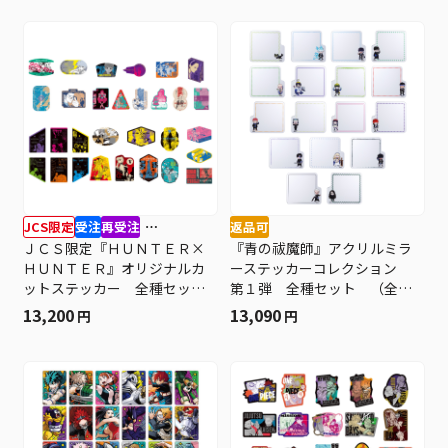
JCS限定
受注
再受注
返品可
⋯
ＪＣＳ限定『ＨＵＮＴＥＲ×
『青の祓魔師』アクリルミラ
ＨＵＮＴＥＲ』オリジナルカ
ーステッカーコレクション
ットステッカー 全種セッ
第１弾 全種セット （全１
ト （全３０種入り） ＢＤ
７種入り） ＜青の祓魔師展
13,200
13,090
円
円
３
＞ ＢＥ１