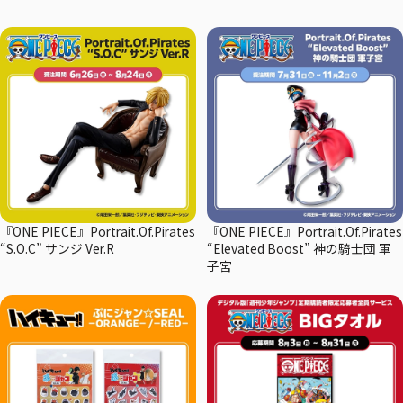
『ONE PIECE』Portrait.Of.Pirates
『ONE PIECE』Portrait.Of.Pirates
“S.O.C” サンジ Ver.R
“Elevated Boost” 神の騎士団 軍
子宮