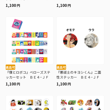
1,100
1,100
円
円
返品可
返品可
『僕とロボコ』ベローズステ
『悪祓士のキヨシくん』二面
ッカーセット ＢＥ４−ＪＦ
性ステッカー ＢＥ４−ＪＦ
1,100
1,100
円
円