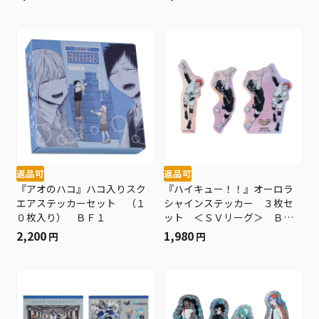
（３０６枚） ＢＦ１
ュー！！ ＦＡＮ ＰＡＲＫ
＞ ＢＥ２
返品可
返品可
『アオのハコ』ハコ入りスク
『ハイキュー！！』オーロラ
エアステッカーセット （１
シャインステッカー ３枚セ
０枚入り） ＢＦ１
ット ＜ＳＶリーグ＞ ＢＥ
２
2,200
1,980
円
円