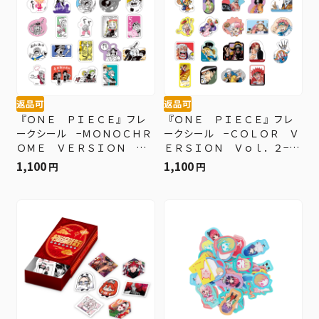
返品可
返品可
『ＯＮＥ ＰＩＥＣＥ』フレ
『ＯＮＥ ＰＩＥＣＥ』フレ
ークシール −ＭＯＮＯＣＨＲ
ークシール −ＣＯＬＯＲ Ｖ
ＯＭＥ ＶＥＲＳＩＯＮ Ｖ
ＥＲＳＩＯＮ Ｖｏｌ．２−
ｏｌ．３− ＢＥ３−ＯＰＤ
ＢＥ３−ＯＰＤ
1,100
1,100
円
円