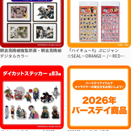
額装高精細複製原画・額装高精細
『ハイキュー!!』ぷにジャン
デジタルカラー
☆SEAL－ORANGE－ /－RED－