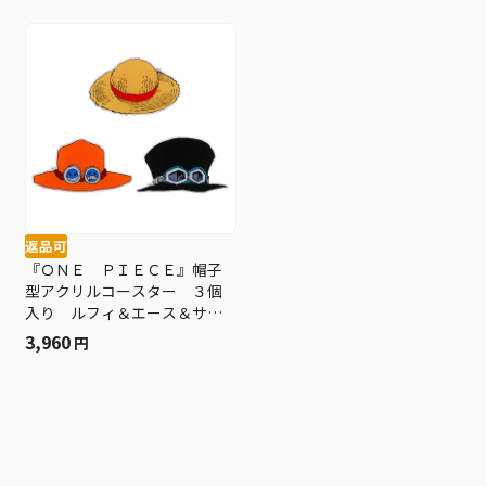
返品可
『ＯＮＥ ＰＩＥＣＥ』帽子
型アクリルコースター ３個
入り ルフィ＆エース＆サ
ボ ＢＥ３
3,960
円