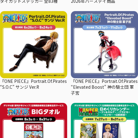
ダイカットステッカー 全83種
2026年バースデイ商品
『ONE PIECE』Portrait.Of.Pirates
『ONE PIECE』Portrait.Of.Pirates
“S.O.C” サンジ Ver.R
“Elevated Boost” 神の騎士団 軍
子宮