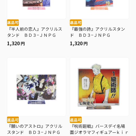
返品可
返品可
『半人前の恋人』アクリルス
『最強の詩』アクリルスタン
タンド ＢＤ３−ＪＮＰＧ
ド ＢＤ３−ＪＮＰＧ
1,320
1,320
円
円
返品可
返品可
『願いのアストロ』アクリル
『呪術廻戦』バースデイ名場
スタンド ＢＤ３−ＪＮＰＧ
面ジオラマフィギュア—ｋｉｒ