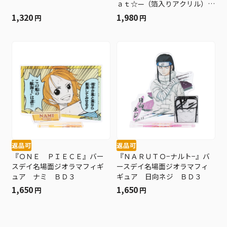
ａｔ☆—（箔入りアクリル）
七海建人 ＢＤ３
1,320
1,980
円
円
返品可
返品可
『ＯＮＥ ＰＩＥＣＥ』バー
『ＮＡＲＵＴＯ−ナルト−』バ
スデイ名場面ジオラマフィギ
ースデイ名場面ジオラマフィ
ュア ナミ ＢＤ３
ギュア 日向ネジ ＢＤ３
1,650
1,650
円
円