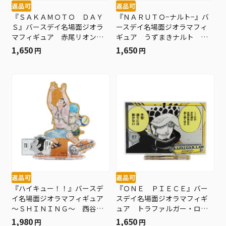
返品可
返品可
『ＳＡＫＡＭＯＴＯ ＤＡＹ
『ＮＡＲＵＴＯ−ナルト−』バ
Ｓ』バースデイ名場面ジオラ
ースデイ名場面ジオラマフィ
マフィギュア 赤尾リオン
ギュア うずまきナルト Ｂ
ＢＤ４
Ｄ４
1,650
1,650
円
円
返品可
返品可
『ハイキュー！！』バースデ
『ＯＮＥ ＰＩＥＣＥ』バー
イ名場面ジオラマフィギュア
スデイ名場面ジオラマフィギ
～ＳＨＩＮＩＮＧ～ 西谷
ュア トラファルガー・ロ
夕 ＢＤ４
ー ＢＤ４
1,980
1,650
円
円