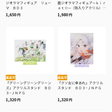
ジオラマフィギュア リュー
面ジオラマフィギュア—ｋｉｒ
マ ＢＤ３
ａｔ☆—（箔入りアクリル）
西宮桃 ＢＤ３
1,650
1,980
円
円
返品可
返品可
『グリーングリーングリーン
『クソ女に幸あれ』アクリル
ズ』アクリルスタンド ＢＤ
スタンド ＢＤ３−ＪＮＰＧ
３−ＪＮＰＧ
1,320
1,320
円
円