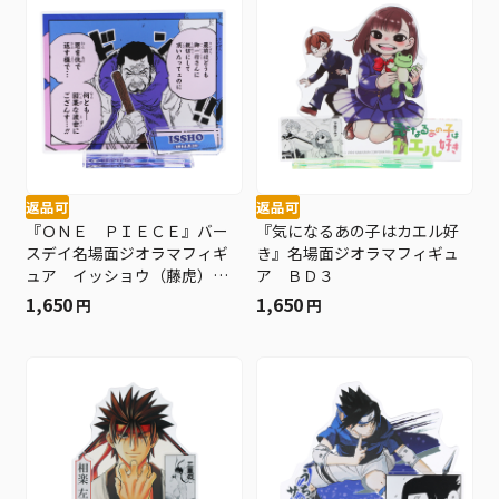
返品可
返品可
『ＯＮＥ ＰＩＥＣＥ』バー
『気になるあの子はカエル好
スデイ名場面ジオラマフィギ
き』名場面ジオラマフィギュ
ュア イッショウ（藤虎）
ア ＢＤ３
ＢＤ３
1,650
1,650
円
円