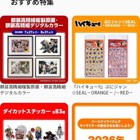
おすすめ特集
額装高精細複製原画・額装高精細
『ハイキュー!!』ぷにジャン
デジタルカラー
☆SEAL－ORANGE－ /－RED－