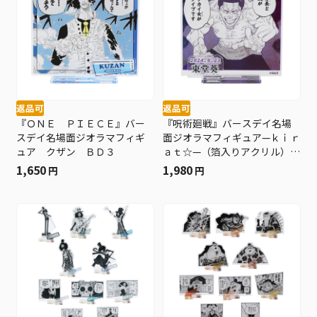
返品可
返品可
『ＯＮＥ ＰＩＥＣＥ』バー
『呪術廻戦』バースデイ名場
スデイ名場面ジオラマフィギ
面ジオラマフィギュア—ｋｉｒ
ュア クザン ＢＤ３
ａｔ☆—（箔入りアクリル）
東堂葵 ＢＤ３
1,650
1,980
円
円