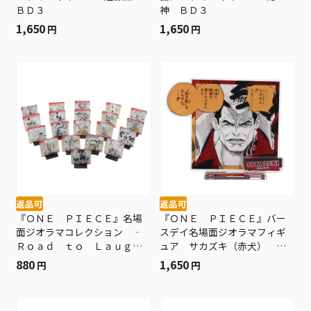
ＢＤ３
神 ＢＤ３
1,650
1,650
円
円
返品可
返品可
『ＯＮＥ ＰＩＥＣＥ』名場
『ＯＮＥ ＰＩＥＣＥ』バー
面ジオラマコレクション ‐
スデイ名場面ジオラマフィギ
Ｒｏａｄ ｔｏ Ｌａｕｇ
ュア サカズキ（赤犬） Ｂ
ｈ Ｔａｌｅ‐ ｖｏｌ．
Ｄ３
880
1,650
円
円
７ （全２０種／ランダム１
種入り） ＢＤ３