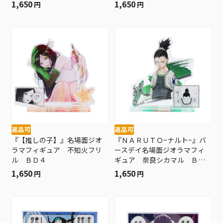
1,650
1,650
円
円
返品可
返品可
『【推しの子】』名場面ジオ
『ＮＡＲＵＴＯ−ナルト−』バ
ラマフィギュア 不知火フリ
ースデイ名場面ジオラマフィ
ル ＢＤ４
ギュア 奈良シカマル ＢＤ
３
1,650
1,650
円
円