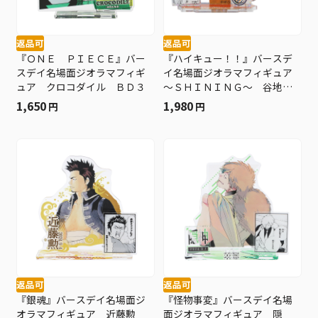
返品可
返品可
『ＯＮＥ ＰＩＥＣＥ』バー
『ハイキュー！！』バースデ
スデイ名場面ジオラマフィギ
イ名場面ジオラマフィギュア
ュア クロコダイル ＢＤ３
～ＳＨＩＮＩＮＧ～ 谷地仁
花 ＢＤ３
1,650
1,980
円
円
返品可
返品可
『銀魂』バースデイ名場面ジ
『怪物事変』バースデイ名場
オラマフィギュア 近藤勲
面ジオラマフィギュア 隠