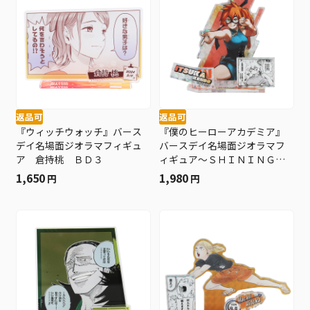
返品可
返品可
『ウィッチウォッチ』バース
『僕のヒーローアカデミア』
デイ名場面ジオラマフィギュ
バースデイ名場面ジオラマフ
ア 倉持桃 ＢＤ３
ィギュア～ＳＨＩＮＩＮＧ
～ 拳藤一佳 ＢＤ３
1,650
1,980
円
円