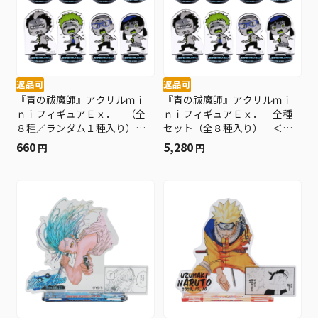
返品可
返品可
『青の祓魔師』アクリルｍｉ
『青の祓魔師』アクリルｍｉ
ｎｉフィギュアＥｘ． （全
ｎｉフィギュアＥｘ． 全種
８種／ランダム１種入り）
セット（全８種入り） ＜青
＜青の祓魔師 納涼怪談会
の祓魔師 納涼怪談会 奥村
660
5,280
円
円
奥村燐 真夏の夜の単独任務
燐 真夏の夜の単独任務「百
「百物語を阻止せよ！」＞
物語を阻止せよ！」＞ ＢＤ
ＢＤ３
３