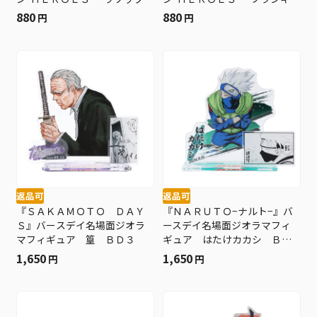
Ｖｏｌ．１ （全１０種／ラ
ー Ｖｏｌ．１ （全１０種
880
880
円
円
ンダム１種入り） ＢＤ２
／ランダム１種入り） ＢＤ
１
返品可
返品可
『ＳＡＫＡＭＯＴＯ ＤＡＹ
『ＮＡＲＵＴＯ−ナルト−』バ
Ｓ』バースデイ名場面ジオラ
ースデイ名場面ジオラマフィ
マフィギュア 篁 ＢＤ３
ギュア はたけカカシ ＢＤ
３
1,650
1,650
円
円