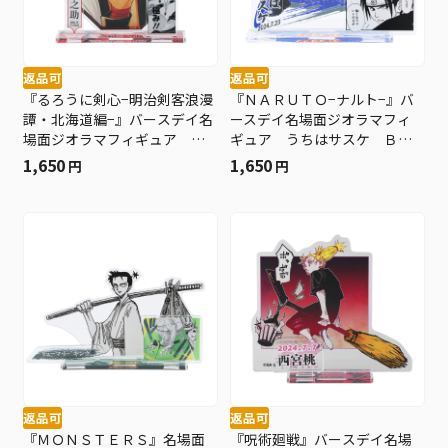
返品可
返品可
『るろうに剣心−明治剣客浪漫
『ＮＡＲＵＴＯ−ナルト−』バ
譚・北海道編−』バースデイ名
ースデイ名場面ジオラマフィ
場面ジオラマフィギュア 相
ギュア うちはサスケ ＢＤ
楽左之助 ＢＤ３
３
1,650
1,650
円
円
返品可
返品可
『ＭＯＮＳＴＥＲＳ』名場面
『呪術廻戦』バースデイ名場