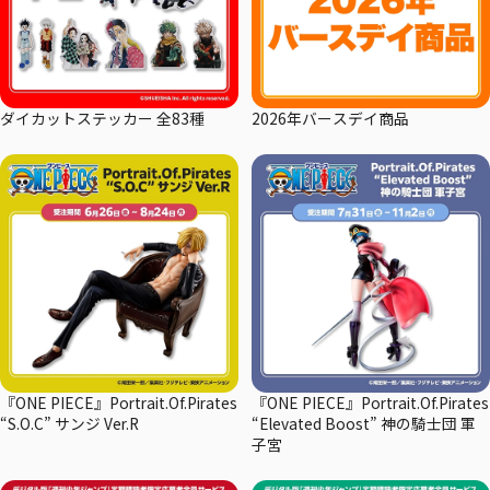
ダイカットステッカー 全83種
2026年バースデイ商品
『ONE PIECE』Portrait.Of.Pirates
『ONE PIECE』Portrait.Of.Pirates
“S.O.C” サンジ Ver.R
“Elevated Boost” 神の騎士団 軍
子宮