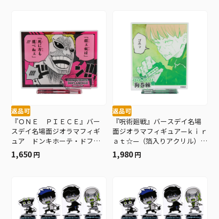
返品可
返品可
『ＯＮＥ ＰＩＥＣＥ』バー
『呪術廻戦』バースデイ名場
スデイ名場面ジオラマフィギ
面ジオラマフィギュア—ｋｉｒ
ュア ドンキホーテ・ドフラ
ａｔ☆—（箔入りアクリル）
ミンゴ ＢＤ４
狗巻棘 ＢＤ４
1,650
1,980
円
円