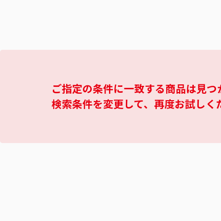
ご指定の条件に一致する商品は見つ
検索条件を変更して、再度お試しく