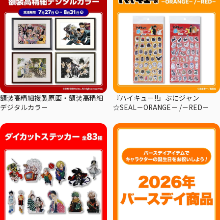
額装高精細複製原画・額装高精細
『ハイキュー!!』ぷにジャン
デジタルカラー
☆SEAL－ORANGE－ /－RED－