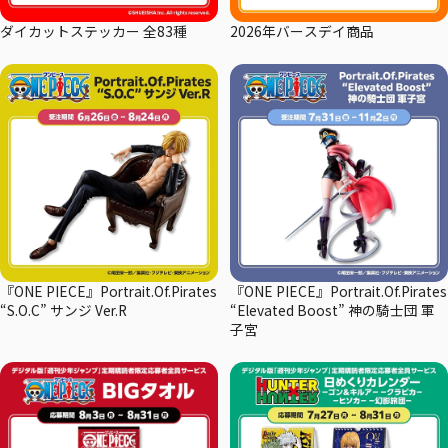
ダイカットステッカー 全83種
2026年バースデイ商品
『ONE PIECE』Portrait.Of.Pirates
『ONE PIECE』Portrait.Of.Pirates
“S.O.C” サンジ Ver.R
“Elevated Boost” 神の騎士団 軍
子宮