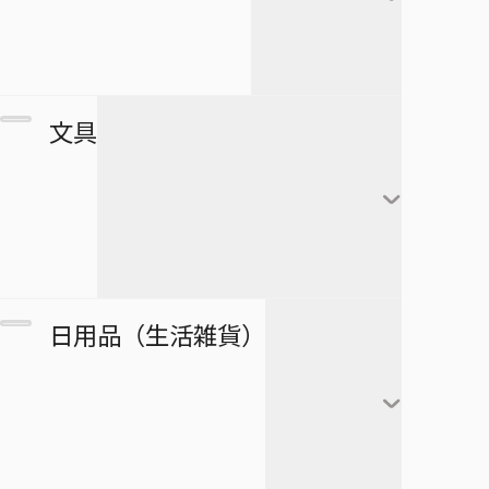
すすめ！ジャンプへっぽこ探検
夏油傑
この音とまれ！
隊！
BLEACH
家入硝子
モンキー・Ｄ・ルフィ
ゴーストフィクサーズ
SPY×FAMILY
複製原画
文具
ロロノア・ゾロ
ゴールデンカムイ
正反対な君と僕
ポストカード
ナミ
接客無双
ポスター
放課後の王子様
黒崎一護
ウソップ
戦奏教室
ブロマイド
放課後ひみつクラブ
朽木ルキア
サンジ
ノート
双星の陰陽師
日用品（生活雑貨）
複製原稿
忘却バッテリー
石田雨竜
トニートニー・チョッ
メモ帳
総理倶楽部
パー
カード
冒険王ビィト
阿散井恋次
ぬりえ
続テルマエ・ロマエ
ニコ・ロビン
アートコースター
僕とロボコ
日番谷冬獅郎