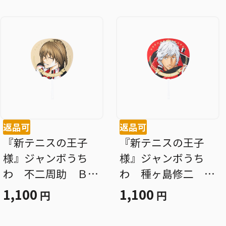
返品可
返品可
『新テニスの王子
『新テニスの王子
様』ジャンボうち
様』ジャンボうち
わ 不二周助 ＢＤ
わ 種ヶ島修二 Ｂ
４
Ｄ４
1,100
1,100
円
円