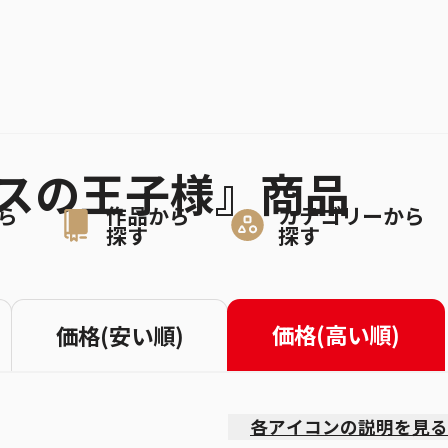
ニスの王子様』商品
ら
作品から
カテゴリーから
探す
探す
価格(高い順)
価格(安い順)
各アイコンの説明を見る