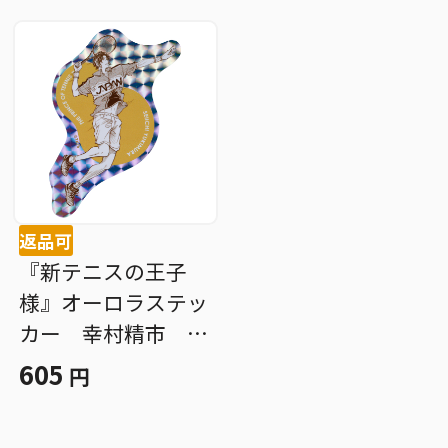
返品可
『新テニスの王子
様』オーロラステッ
カー 幸村精市 Ｂ
Ｄ４
605
円