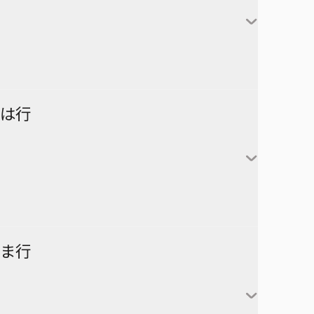
対世界用魔法少女つばめ
一ノ瀬家の大罪
株式会社マジルミエ
さむわんへるつ
坂本太郎
タコピーの原罪
ウィッチウォッチ
鴨乃橋ロンの禁断推理
サンキューピッチ
朝倉シン
ダイヤモンドの功罪
カワイスギクライシス
しのびごと
陸少糖
NICE PRISON
は行
堕天使論
岸辺露伴は動かない
眞霜平助
NARUTO-ナルト-
ダンダダン
気になるあの子はカエル好き
勢羽夏生
悪祓士のキヨシくん
乙木守仁
チェンソーマン
鬼滅の刃
南雲与市
若月ニコ
シバつき物件
ヨダカ（野月ユウ）
超巡！超条先輩
ハイキュー!!
ま行
大佛
風祭監志
ジャンプスクエア
向日アオイ
ツーオンアイス
逃げ上手の若君
うずまきナルト
神々廻
真神圭護
週刊少年ジャンプ
エクソシストを堕とせない
D.Gray-man
祓清
うちはサスケ