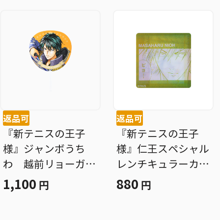
返品可
返品可
『新テニスの王子
『新テニスの王子
様』ジャンボうち
様』仁王スペシャル
わ 越前リョーガ
レンチキュラーカー
ＢＤ４
ド ＢＤ４
1,100
880
円
円