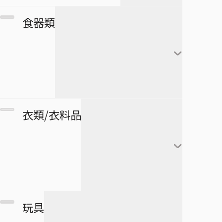
カレンダー
フランキー
アートボード
団扇・扇子
市丸ギン
食器類
シール・ステッカー
ブルック
タペストリー
傘
ウルキオラ・シファー
下敷き
ジンベエ
その他
バッグ
グリムジョー・ジャガ
僕のヒーローアカデミア
ロボコ
クリアファイル
ージャック
財布
ペンケース
湯のみ
衣類/衣料品
パスケース
ペン
グラス・ジョッキ
医療救急品・健康機器
テープ
マグカップ
BORUTO -NARUTO NEXT
緑谷出久
衛生品
GENERATIONS-
消しゴム
箸
爆豪勝己
マグネット
リストバンド
玩具
スケジュール帳
皿
麗日お茶子