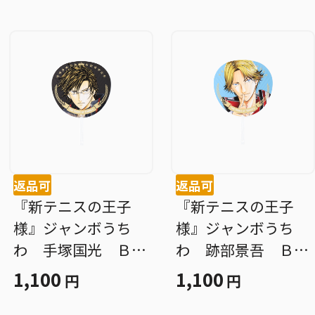
返品可
返品可
『新テニスの王子
『新テニスの王子
様』ジャンボうち
様』ジャンボうち
わ 手塚国光 ＢＤ
わ 跡部景吾 ＢＤ
４
４
1,100
1,100
円
円