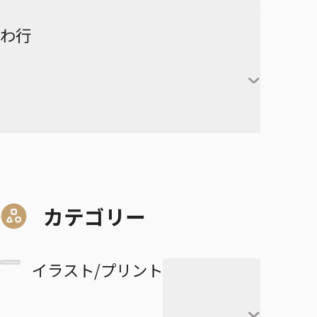
赤葦京治
ド
ヒカルの碁
呪術廻戦
キルア＝ゾルディック
DRAGON BALL
有限世界のアインソフ
ラーメン赤猫
わ行
甘露寺蜜璃
宮侑
PPPPPP
クラピカ
憂国のモリアーティ
ルリドラゴン
伊黒小芭内
宮治
グリーングリーングリーンズ
黒子テツヤ
ひまてん！
レオリオ＝パラディナ
魔都精兵のスレイブ
イチ
憂国のモリアーティ-The
るろうに剣心－明治剣客浪漫
不死川実弥
イト
星海光来
血界戦線 Back 2 Back
火神大我
Remains-
譚・北海道編－
呪術廻戦≡
魔々勇々
虎杖悠仁
デスカラス
悲鳴嶼行冥
ヒソカ＝モロウ
佐久早聖臣
DRAGON BALL Z
孫悟空
血界戦線 Beat 3 Peat
黄瀬涼太
幼稚園WARS
ショーハショーテン！
マリッジトキシン
ワールドトリガー
伏黒恵
道産子ギャルはなまらめんこ
孫悟飯
怪物事変
緑間真太郎
夜桜さんちの大作戦
姫様“拷問”の時間です
ジョジョの奇妙な冒険
家守殿一
マーガレット・別冊マーガレ
ワンパンマン
釘崎野薔薇
い
カテゴリー
ベジータ
恋人以上友人未満
青峰大輝
ット
ファントムバスターズ
JOJO magazine
美野妃眞理
ONE PIECE
乙骨憂太
トランクス
高校生家族
紫原敦
Mr.Clice
イラスト/プリント
ふつうの軽音部
スケルトンダブル
叶穂乃花
五条悟
極楽街
赤司征十郎
MONSTERS
ブラッククローバー