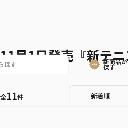
11月1日発売『新テ
新商品か
探す
11
新着順
全
件