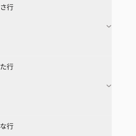
怪獣８号
さ行
カグラバチ
あかね噺
鹿野千夏
猪股大喜
蝶野雛
最強の詩
た行
片翼のミケランジェロ
六平千鉱
サチ録～サチの黙示録～
アスミカケル
阿良川あかね（桜咲朱
かぐや様は告らせたい～天才
漣伯理
音）
SAKAMOTO DAYS
あやかしトライアングル
たちの恋愛頭脳戦～
阿良川ひかる（高良木
暗号学園のいろは
家庭教師ヒットマンREBORN!
ひかる）
ダークギャザリング
な行
アンデッドアンラック
彼方のアストラ