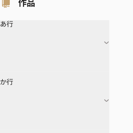
作品
あ行
アイシールド21
か行
青の祓魔師
アオのハコ