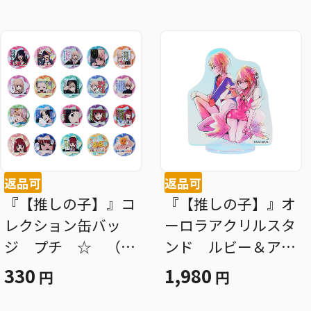
返品可
返品可
『【推しの子】』コ
『【推しの子】』オ
レクション缶バッ
ーロラアクリルスタ
ジ プチ ☆ （全
ンド ルビー＆アク
２０種／ランダム１
ア Ｓｍｉｌｉｎ
330
1,980
円
円
種入り） ＢＤ３
ｇ ＢＤ３