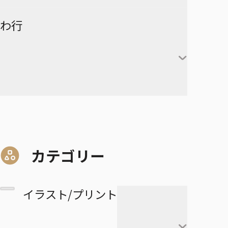
赤葦京治
ド
ヒカルの碁
呪術廻戦
キルア＝ゾルディック
DRAGON BALL
有限世界のアインソフ
ラーメン赤猫
わ行
甘露寺蜜璃
宮侑
PPPPPP
クラピカ
憂国のモリアーティ
ルリドラゴン
伊黒小芭内
宮治
グリーングリーングリーンズ
黒子テツヤ
ひまてん！
レオリオ＝パラディナ
魔都精兵のスレイブ
イチ
憂国のモリアーティ-The
るろうに剣心－明治剣客浪漫
不死川実弥
イト
星海光来
血界戦線 Back 2 Back
火神大我
Remains-
譚・北海道編－
呪術廻戦≡
魔々勇々
虎杖悠仁
デスカラス
悲鳴嶼行冥
ヒソカ＝モロウ
佐久早聖臣
DRAGON BALL Z
孫悟空
血界戦線 Beat 3 Peat
黄瀬涼太
幼稚園WARS
ショーハショーテン！
マリッジトキシン
ワールドトリガー
伏黒恵
道産子ギャルはなまらめんこ
孫悟飯
怪物事変
緑間真太郎
夜桜さんちの大作戦
姫様“拷問”の時間です
ジョジョの奇妙な冒険
家守殿一
マーガレット・別冊マーガレ
ワンパンマン
釘崎野薔薇
い
カテゴリー
ベジータ
恋人以上友人未満
青峰大輝
ット
ファントムバスターズ
JOJO magazine
美野妃眞理
ONE PIECE
乙骨憂太
トランクス
高校生家族
紫原敦
Mr.Clice
イラスト/プリント
ふつうの軽音部
スケルトンダブル
叶穂乃花
五条悟
極楽街
赤司征十郎
MONSTERS
ブラッククローバー