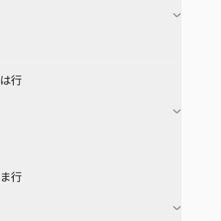
対世界用魔法少女つばめ
一ノ瀬家の大罪
株式会社マジルミエ
さむわんへるつ
坂本太郎
タコピーの原罪
ウィッチウォッチ
鴨乃橋ロンの禁断推理
サンキューピッチ
朝倉シン
ダイヤモンドの功罪
カワイスギクライシス
しのびごと
陸少糖
NICE PRISON
は行
堕天使論
岸辺露伴は動かない
眞霜平助
NARUTO-ナルト-
ダンダダン
気になるあの子はカエル好き
勢羽夏生
悪祓士のキヨシくん
乙木守仁
チェンソーマン
鬼滅の刃
南雲与市
若月ニコ
シバつき物件
ヨダカ（野月ユウ）
超巡！超条先輩
ハイキュー!!
ま行
大佛
風祭監志
ジャンプスクエア
向日アオイ
ツーオンアイス
逃げ上手の若君
うずまきナルト
神々廻
真神圭護
週刊少年ジャンプ
エクソシストを堕とせない
D.Gray-man
祓清
うちはサスケ