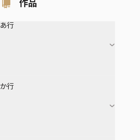
作品
あ行
アイシールド21
か行
青の祓魔師
アオのハコ