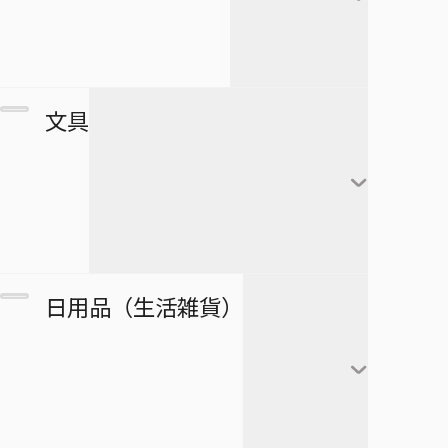
すすめ！ジャンプへっぽこ探検
夏油傑
この音とまれ！
隊！
BLEACH
家入硝子
モンキー・Ｄ・ルフィ
ゴーストフィクサーズ
SPY×FAMILY
複製原画
文具
ロロノア・ゾロ
ゴールデンカムイ
正反対な君と僕
ポストカード
ナミ
接客無双
ポスター
放課後の王子様
黒崎一護
ウソップ
戦奏教室
ブロマイド
放課後ひみつクラブ
朽木ルキア
サンジ
ノート
双星の陰陽師
日用品（生活雑貨）
複製原稿
忘却バッテリー
石田雨竜
トニートニー・チョッ
メモ帳
総理倶楽部
パー
カード
冒険王ビィト
阿散井恋次
ぬりえ
続テルマエ・ロマエ
ニコ・ロビン
アートコースター
僕とロボコ
日番谷冬獅郎