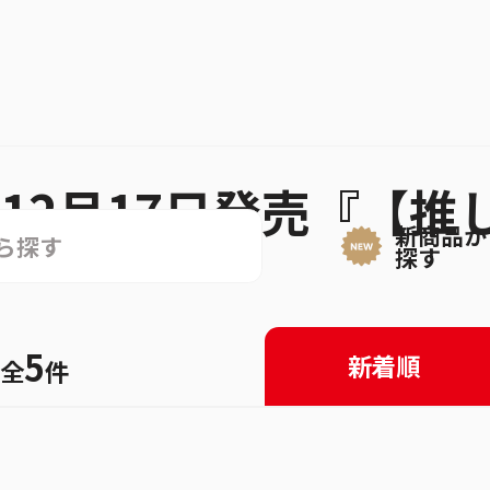
12月17日発売『【
新商品か
探す
5
新着順
全
件