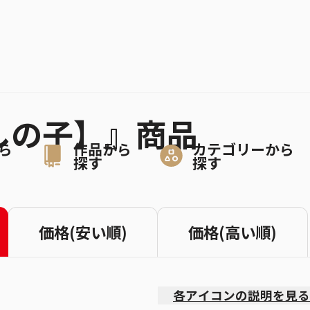
推しの子】』商品
ら
作品から
カテゴリーから
探す
探す
価格(安い順)
価格(高い順)
各アイコンの説明を見る