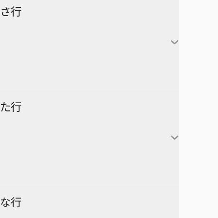
怪獣８号
さ行
カグラバチ
あかね噺
鹿野千夏
猪股大喜
蝶野雛
最強の詩
た行
片翼のミケランジェロ
六平千鉱
サチ録～サチの黙示録～
アスミカケル
阿良川あかね（桜咲朱
かぐや様は告らせたい～天才
漣伯理
音）
SAKAMOTO DAYS
あやかしトライアングル
たちの恋愛頭脳戦～
阿良川ひかる（高良木
暗号学園のいろは
家庭教師ヒットマンREBORN!
ひかる）
ダークギャザリング
な行
アンデッドアンラック
彼方のアストラ