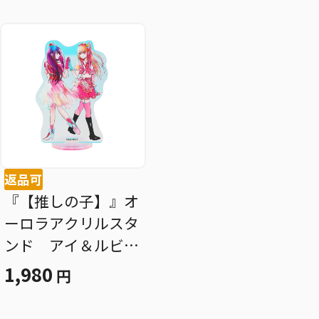
返品可
『【推しの子】』オ
ーロラアクリルスタ
ンド アイ＆ルビ
ー ＢＤ３
1,980
円