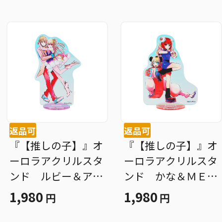
返品可
返品可
『【推しの子】』オ
『【推しの子】』オ
ーロラアクリルスタ
ーロラアクリルスタ
ンド ルビー＆アク
ンド かな＆ＭＥＭ
ア Ｈｕｇｇｉｎ
ちょ ＢＤ３
1,980
1,980
円
円
ｇ ＢＤ３