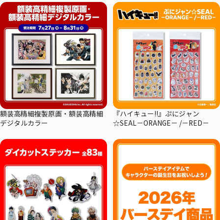
額装高精細複製原画・額装高精細
『ハイキュー!!』ぷにジャン
デジタルカラー
☆SEAL－ORANGE－ /－RED－