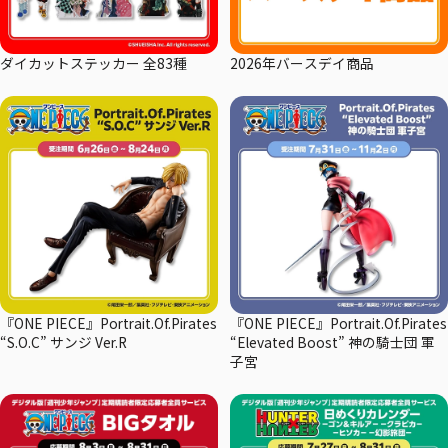
ダイカットステッカー 全83種
2026年バースデイ商品
『ONE PIECE』Portrait.Of.Pirates
『ONE PIECE』Portrait.Of.Pirates
“S.O.C” サンジ Ver.R
“Elevated Boost” 神の騎士団 軍
子宮