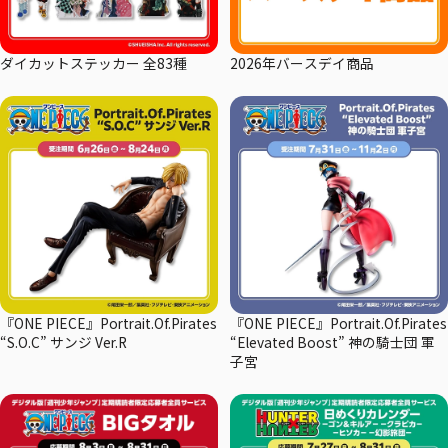
ダイカットステッカー 全83種
2026年バースデイ商品
『ONE PIECE』Portrait.Of.Pirates
『ONE PIECE』Portrait.Of.Pirates
“S.O.C” サンジ Ver.R
“Elevated Boost” 神の騎士団 軍
子宮