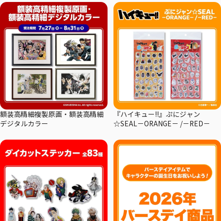
額装高精細複製原画・額装高精細
『ハイキュー!!』ぷにジャン
デジタルカラー
☆SEAL－ORANGE－ /－RED－