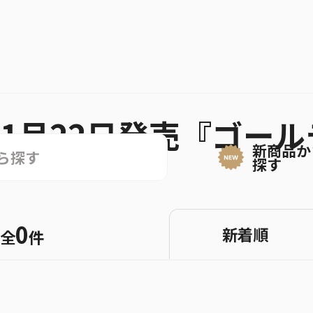
1月22日発売『ゴー
新商品か
探す
0
新着順
全
件