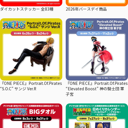
ダイカットステッカー 全83種
2026年バースデイ商品
『ONE PIECE』Portrait.Of.Pirates
『ONE PIECE』Portrait.Of.Pirates
“S.O.C” サンジ Ver.R
“Elevated Boost” 神の騎士団 軍
子宮