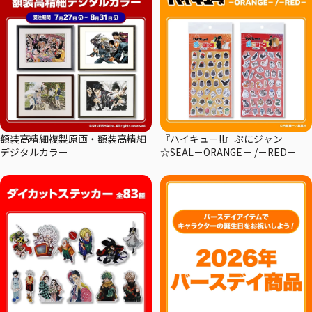
額装高精細複製原画・額装高精細
『ハイキュー!!』ぷにジャン
デジタルカラー
☆SEAL－ORANGE－ /－RED－