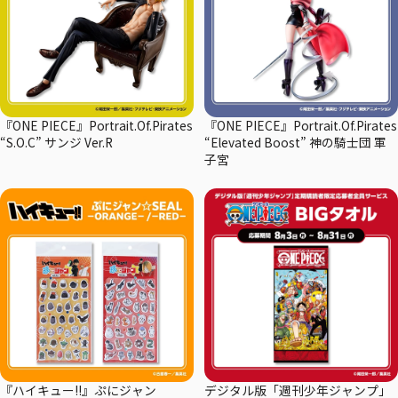
『ONE PIECE』Portrait.Of.Pirates
『ONE PIECE』Portrait.Of.Pirates
“S.O.C” サンジ Ver.R
“Elevated Boost” 神の騎士団 軍
子宮
『ハイキュー!!』ぷにジャン
デジタル版「週刊少年ジャンプ」