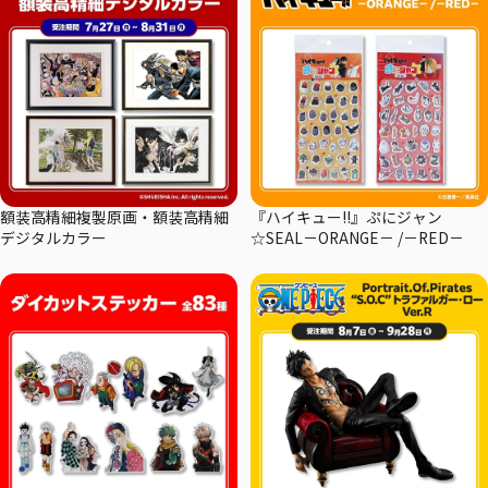
額装高精細複製原画・額装高精細
『ハイキュー!!』ぷにジャン
デジタルカラー
☆SEAL－ORANGE－ /－RED－