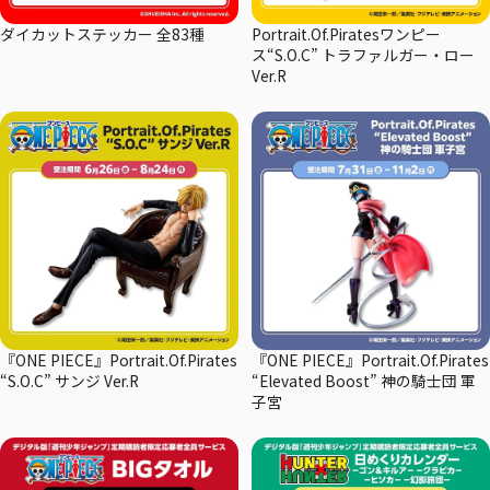
ダイカットステッカー 全83種
Portrait.Of.Piratesワンピー
ス“S.O.C” トラファルガー・ロー
Ver.R
『ONE PIECE』Portrait.Of.Pirates
『ONE PIECE』Portrait.Of.Pirates
“S.O.C” サンジ Ver.R
“Elevated Boost” 神の騎士団 軍
子宮