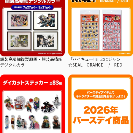
額装高精細複製原画・額装高精細
『ハイキュー!!』ぷにジャン
デジタルカラー
☆SEAL－ORANGE－ /－RED－