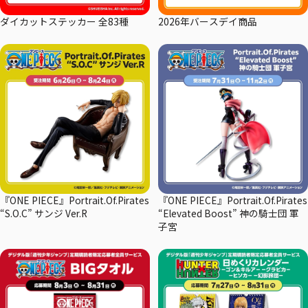
ダイカットステッカー 全83種
2026年バースデイ商品
『ONE PIECE』Portrait.Of.Pirates
『ONE PIECE』Portrait.Of.Pirates
“S.O.C” サンジ Ver.R
“Elevated Boost” 神の騎士団 軍
子宮