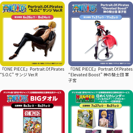
『ONE PIECE』Portrait.Of.Pirates
『ONE PIECE』Portrait.Of.Pirates
“S.O.C” サンジ Ver.R
“Elevated Boost” 神の騎士団 軍
子宮