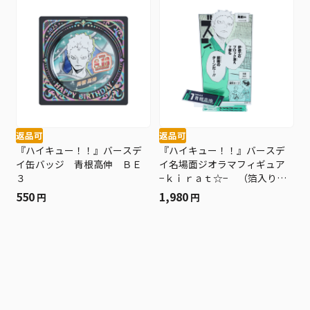
返品可
返品可
『ハイキュー！！』バースデ
『ハイキュー！！』バースデ
イ缶バッジ 青根高伸 ＢＥ
イ名場面ジオラマフィギュア
３
−ｋｉｒａｔ☆− （箔入りア
クリル） 青根高伸 ＢＥ３
550
1,980
円
円