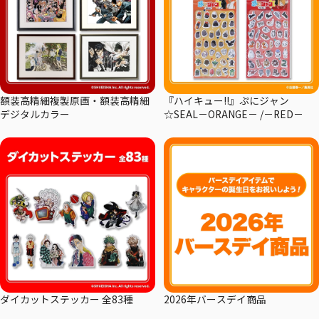
額装高精細複製原画・額装高精細
『ハイキュー!!』ぷにジャン
デジタルカラー
☆SEAL－ORANGE－ /－RED－
ダイカットステッカー 全83種
2026年バースデイ商品