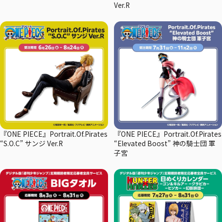
Ver.R
『ONE PIECE』Portrait.Of.Pirates
『ONE PIECE』Portrait.Of.Pirates
“S.O.C” サンジ Ver.R
“Elevated Boost” 神の騎士団 軍
子宮