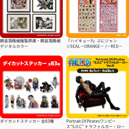
額装高精細複製原画・額装高精細
『ハイキュー!!』ぷにジャン
デジタルカラー
☆SEAL－ORANGE－ /－RED－
ダイカットステッカー 全83種
Portrait.Of.Piratesワンピー
ス“S.O.C” トラファルガー・ロー