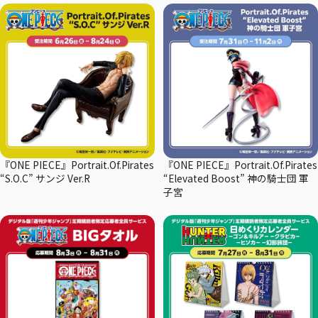
『ONE PIECE』Portrait.Of.Pirates
『ONE PIECE』Portrait.Of.Pirates
“S.O.C” サンジ Ver.R
“Elevated Boost” 神の騎士団 軍
子宮