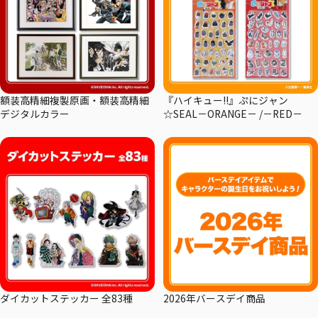
額装高精細複製原画・額装高精細
『ハイキュー!!』ぷにジャン
デジタルカラー
☆SEAL－ORANGE－ /－RED－
ダイカットステッカー 全83種
2026年バースデイ商品