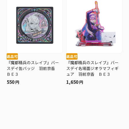
返品可
返品可
『魔都精兵のスレイブ』バー
『魔都精兵のスレイブ』バー
スデイ缶バッジ 羽前京香
スデイ名場面ジオラマフィギ
ＢＥ３
ュア 羽前京香 ＢＥ３
550
1,650
円
円