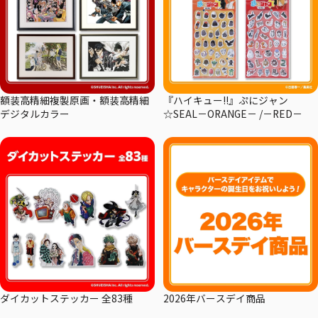
額装高精細複製原画・額装高精細
『ハイキュー!!』ぷにジャン
デジタルカラー
☆SEAL－ORANGE－ /－RED－
ダイカットステッカー 全83種
2026年バースデイ商品