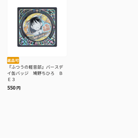
返品可
『ふつうの軽音部』バースデ
イ缶バッジ 鳩野ちひろ Ｂ
Ｅ３
550
円