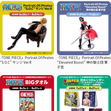
『ONE PIECE』Portrait.Of.Pirates
『ONE PIECE』Portrait.Of.Pirates
“S.O.C” サンジ Ver.R
“Elevated Boost” 神の騎士団 軍
子宮