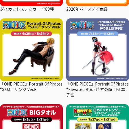
ダイカットステッカー 全83種
2026年バースデイ商品
『ONE PIECE』Portrait.Of.Pirates
『ONE PIECE』Portrait.Of.Pirates
“S.O.C” サンジ Ver.R
“Elevated Boost” 神の騎士団 軍
子宮