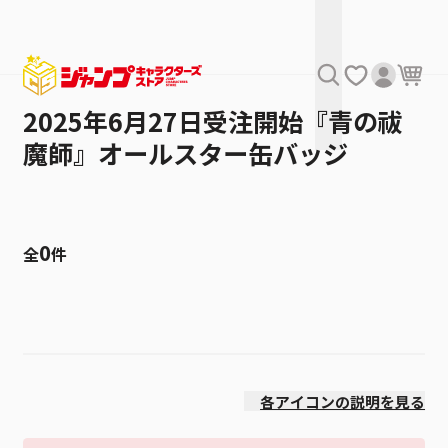
2025年6月27日受注開始『青の祓
魔師』オールスター缶バッジ
0
全
件
絞り込み
発売日
各アイコンの説明を見る