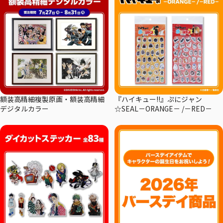
額装高精細複製原画・額装高精細
『ハイキュー!!』ぷにジャン
デジタルカラー
☆SEAL－ORANGE－ /－RED－