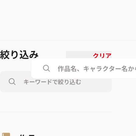
絞り込み
クリア