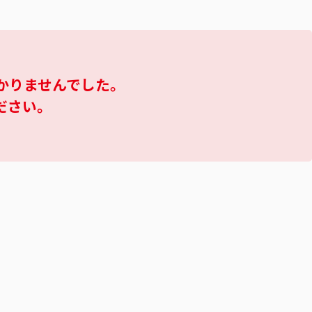
かりませんでした。
ださい。