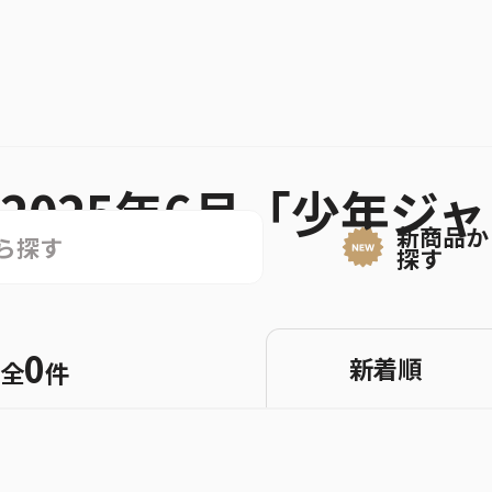
2025年6月「少年ジ
新商品か
探す
0
新着順
全
件