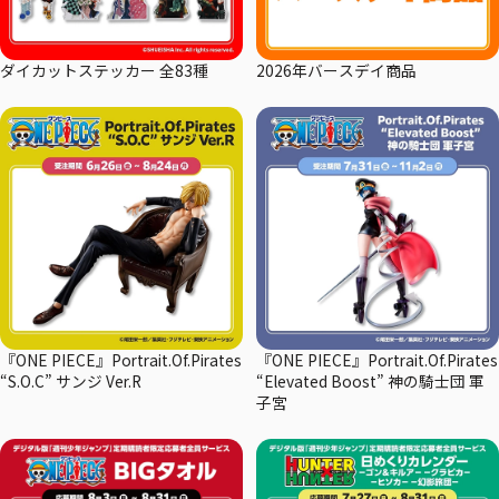
ダイカットステッカー 全83種
2026年バースデイ商品
『ONE PIECE』Portrait.Of.Pirates
『ONE PIECE』Portrait.Of.Pirates
“S.O.C” サンジ Ver.R
“Elevated Boost” 神の騎士団 軍
子宮