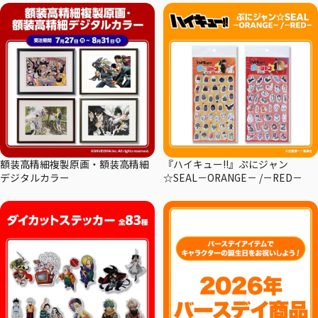
額装高精細複製原画・額装高精細
『ハイキュー!!』ぷにジャン
デジタルカラー
☆SEAL－ORANGE－ /－RED－