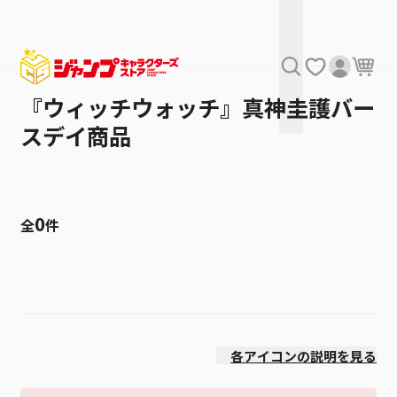
『ウィッチウォッチ』真神圭護バー
スデイ商品
0
全
件
絞り込み
価格(高い順)
各アイコンの説明を見る