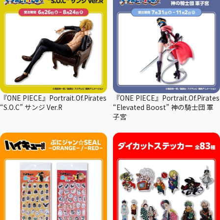
『ONE PIECE』Portrait.Of.Pirates
『ONE PIECE』Portrait.Of.Pirates
“S.O.C” サンジ Ver.R
“Elevated Boost” 神の騎士団 軍
子宮