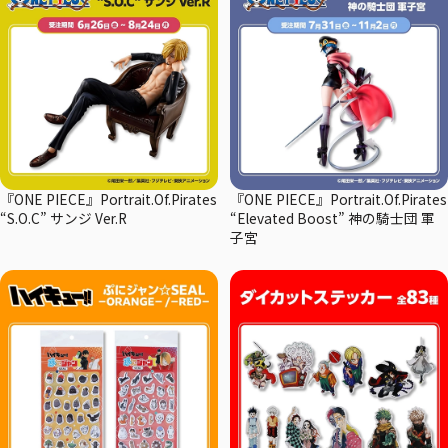
『ONE PIECE』Portrait.Of.Pirates
『ONE PIECE』Portrait.Of.Pirates
“S.O.C” サンジ Ver.R
“Elevated Boost” 神の騎士団 軍
子宮