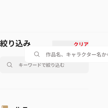
絞り込み
クリア