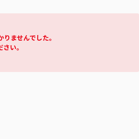
かりませんでした。
ださい。