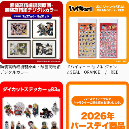
額装高精細複製原画・額装高精細
『ハイキュー!!』ぷにジャン
デジタルカラー
☆SEAL－ORANGE－ /－RED－