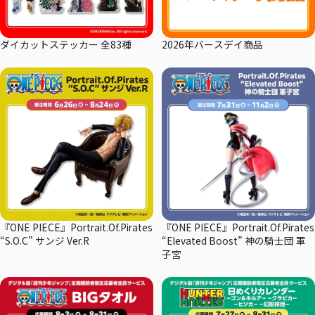
ダイカットステッカー 全83種
2026年バースデイ商品
『ONE PIECE』Portrait.Of.Pirates
『ONE PIECE』Portrait.Of.Pirates
“S.O.C” サンジ Ver.R
“Elevated Boost” 神の騎士団 軍
子宮