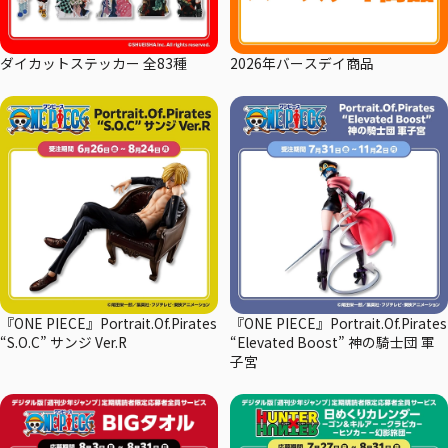
ダイカットステッカー 全83種
2026年バースデイ商品
『ONE PIECE』Portrait.Of.Pirates
『ONE PIECE』Portrait.Of.Pirates
“S.O.C” サンジ Ver.R
“Elevated Boost” 神の騎士団 軍
子宮