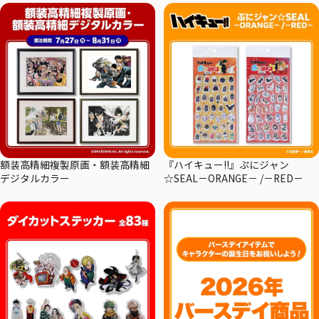
額装高精細複製原画・額装高精細
『ハイキュー!!』ぷにジャン
デジタルカラー
☆SEAL－ORANGE－ /－RED－