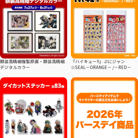
額装高精細複製原画・額装高精細
『ハイキュー!!』ぷにジャン
デジタルカラー
☆SEAL－ORANGE－ /－RED－