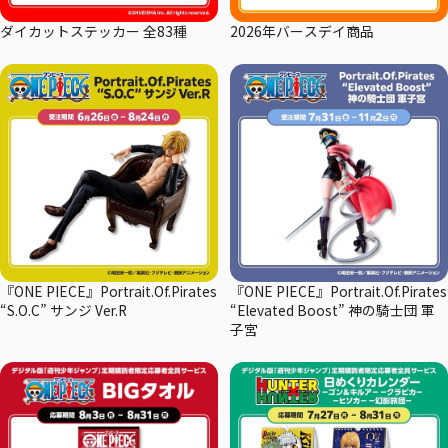
ダイカットステッカー 全83種
2026年バースデイ商品
『ONE PIECE』Portrait.Of.Pirates
『ONE PIECE』Portrait.Of.Pirates
“S.O.C” サンジ Ver.R
“Elevated Boost” 神の騎士団 軍
子宮