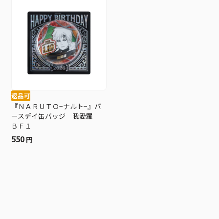
返品可
『ＮＡＲＵＴＯ−ナルト−』バ
ースデイ缶バッジ 我愛羅
ＢＦ１
550
円