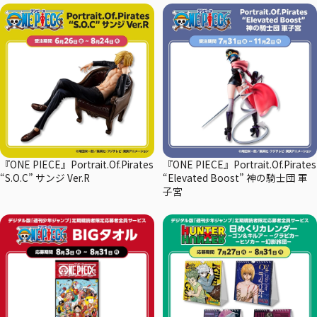
『ONE PIECE』Portrait.Of.Pirates
『ONE PIECE』Portrait.Of.Pirates
“S.O.C” サンジ Ver.R
“Elevated Boost” 神の騎士団 軍
子宮