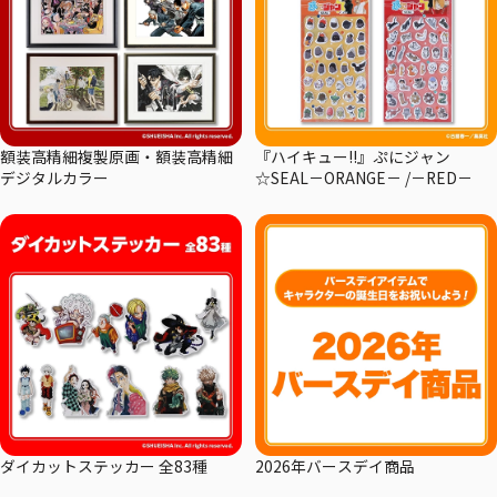
額装高精細複製原画・額装高精細
『ハイキュー!!』ぷにジャン
デジタルカラー
☆SEAL－ORANGE－ /－RED－
ダイカットステッカー 全83種
2026年バースデイ商品