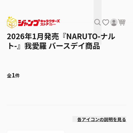
2026年1月発売『NARUTO-ナル
ト-』我愛羅 バースデイ商品
1
全
件
絞り込み
発売日
各アイコンの説明を見る