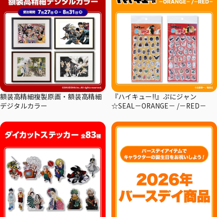
額装高精細複製原画・額装高精細
『ハイキュー!!』ぷにジャン
デジタルカラー
☆SEAL－ORANGE－ /－RED－