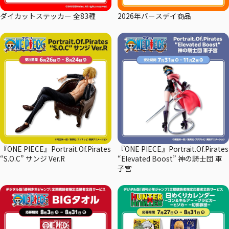
ダイカットステッカー 全83種
2026年バースデイ商品
『ONE PIECE』Portrait.Of.Pirates
『ONE PIECE』Portrait.Of.Pirates
“S.O.C” サンジ Ver.R
“Elevated Boost” 神の騎士団 軍
子宮