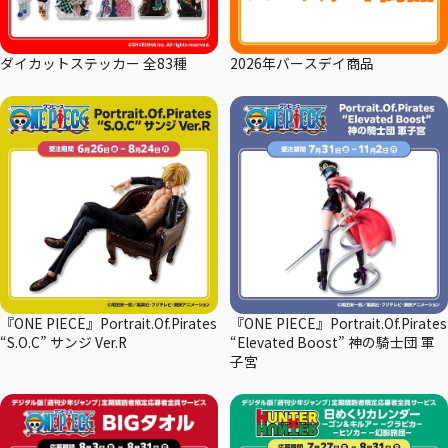
ダイカットステッカー 全83種
2026年バースデイ商品
『ONE PIECE』Portrait.Of.Pirates
『ONE PIECE』Portrait.Of.Pirates
“S.O.C” サンジ Ver.R
“Elevated Boost” 神の騎士団 軍
子宮