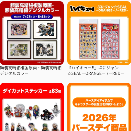
額装高精細複製原画・額装高精細
『ハイキュー!!』ぷにジャン
デジタルカラー
☆SEAL－ORANGE－ /－RED－