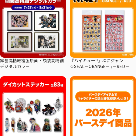
額装高精細複製原画・額装高精細
『ハイキュー!!』ぷにジャン
デジタルカラー
☆SEAL－ORANGE－ /－RED－