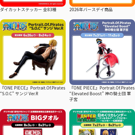
ダイカットステッカー 全83種
2026年バースデイ商品
『ONE PIECE』Portrait.Of.Pirates
『ONE PIECE』Portrait.Of.Pirates
“S.O.C” サンジ Ver.R
“Elevated Boost” 神の騎士団 軍
子宮