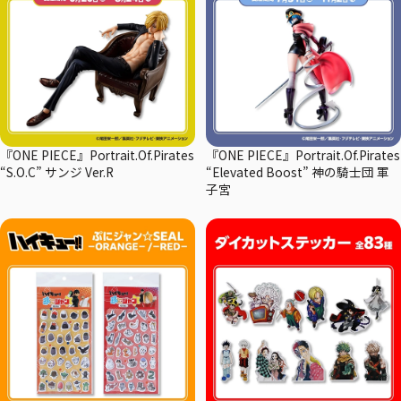
『ONE PIECE』Portrait.Of.Pirates
『ONE PIECE』Portrait.Of.Pirates
“S.O.C” サンジ Ver.R
“Elevated Boost” 神の騎士団 軍
子宮