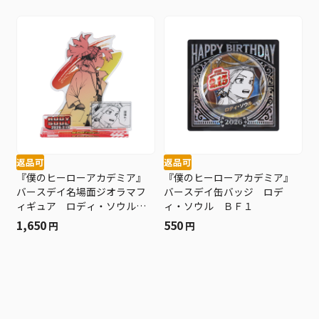
返品可
返品可
『僕のヒーローアカデミア』
『僕のヒーローアカデミア』
バースデイ名場面ジオラマフ
バースデイ缶バッジ ロデ
ィギュア ロディ・ソウル
ィ・ソウル ＢＦ１
ＢＦ１
1,650
550
円
円