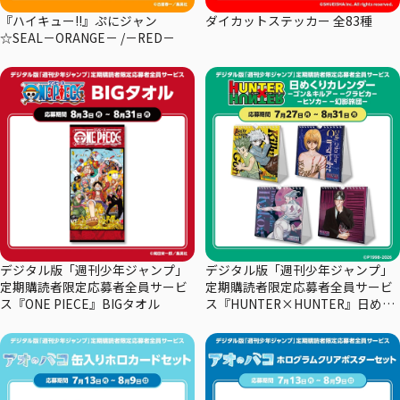
『ハイキュー!!』ぷにジャン
ダイカットステッカー 全83種
☆SEAL－ORANGE－ /－RED－
デジタル版「週刊少年ジャンプ」
デジタル版「週刊少年ジャンプ」
定期購読者限定応募者全員サービ
定期購読者限定応募者全員サービ
ス『ONE PIECE』BIGタオル
ス『HUNTER×HUNTER』日めく
りカレンダー