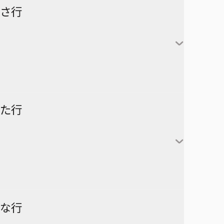
怪獣８号
さ行
カグラバチ
あかね噺
鹿野千夏
猪股大喜
蝶野雛
最強の詩
た行
片翼のミケランジェロ
六平千鉱
サチ録～サチの黙示録～
アスミカケル
阿良川あかね（桜咲朱
かぐや様は告らせたい～天才
漣伯理
音）
SAKAMOTO DAYS
あやかしトライアングル
たちの恋愛頭脳戦～
阿良川ひかる（高良木
暗号学園のいろは
家庭教師ヒットマンREBORN!
ひかる）
ダークギャザリング
な行
アンデッドアンラック
彼方のアストラ