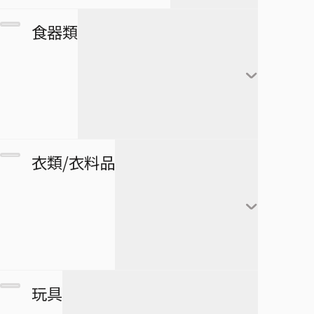
カレンダー
フランキー
アートボード
団扇・扇子
市丸ギン
食器類
シール・ステッカー
ブルック
タペストリー
傘
ウルキオラ・シファー
下敷き
ジンベエ
その他
バッグ
グリムジョー・ジャガ
僕のヒーローアカデミア
ロボコ
クリアファイル
ージャック
財布
ペンケース
湯のみ
衣類/衣料品
パスケース
ペン
グラス・ジョッキ
医療救急品・健康機器
テープ
マグカップ
BORUTO -NARUTO NEXT
緑谷出久
衛生品
GENERATIONS-
消しゴム
箸
爆豪勝己
マグネット
リストバンド
玩具
スケジュール帳
皿
麗日お茶子