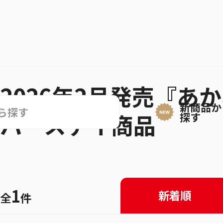
2026年2月発売『あ
新商品か
バースデイ商品
探す
1
新着順
全
件