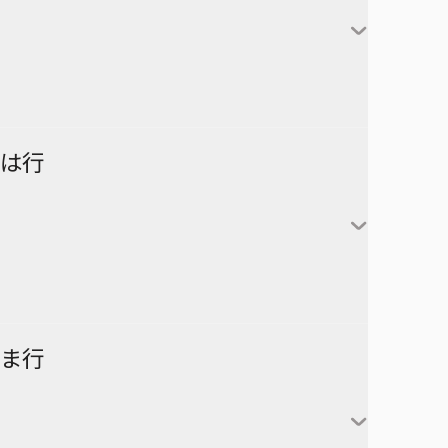
対世界用魔法少女つばめ
一ノ瀬家の大罪
株式会社マジルミエ
さむわんへるつ
坂本太郎
タコピーの原罪
ウィッチウォッチ
鴨乃橋ロンの禁断推理
サンキューピッチ
朝倉シン
ダイヤモンドの功罪
カワイスギクライシス
しのびごと
陸少糖
NICE PRISON
は行
堕天使論
岸辺露伴は動かない
眞霜平助
NARUTO-ナルト-
ダンダダン
気になるあの子はカエル好き
勢羽夏生
悪祓士のキヨシくん
乙木守仁
チェンソーマン
鬼滅の刃
南雲与市
若月ニコ
シバつき物件
ヨダカ（野月ユウ）
超巡！超条先輩
ハイキュー!!
ま行
大佛
風祭監志
ジャンプスクエア
向日アオイ
ツーオンアイス
逃げ上手の若君
うずまきナルト
神々廻
真神圭護
週刊少年ジャンプ
エクソシストを堕とせない
D.Gray-man
祓清
うちはサスケ