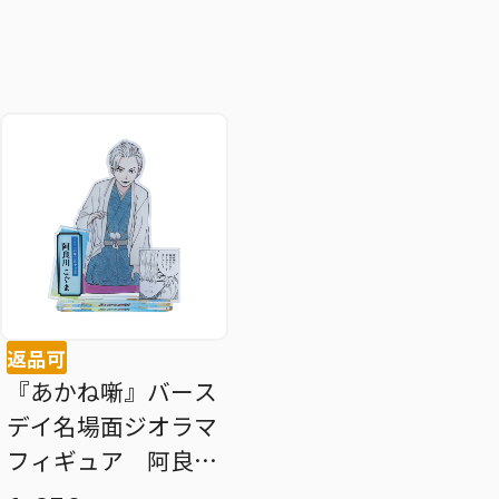
返品可
『あかね噺』バース
デイ名場面ジオラマ
フィギュア 阿良川
こぐま ＢＦ１