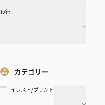
赤葦京治
ド
ヒカルの碁
呪術廻戦
キルア＝ゾルディック
DRAGON BALL
有限世界のアインソフ
ラーメン赤猫
わ行
甘露寺蜜璃
宮侑
PPPPPP
クラピカ
憂国のモリアーティ
ルリドラゴン
伊黒小芭内
宮治
グリーングリーングリーンズ
黒子テツヤ
ひまてん！
レオリオ＝パラディナ
魔都精兵のスレイブ
イチ
憂国のモリアーティ-The
るろうに剣心－明治剣客浪漫
不死川実弥
イト
星海光来
血界戦線 Back 2 Back
火神大我
Remains-
譚・北海道編－
呪術廻戦≡
魔々勇々
虎杖悠仁
デスカラス
悲鳴嶼行冥
ヒソカ＝モロウ
佐久早聖臣
DRAGON BALL Z
孫悟空
血界戦線 Beat 3 Peat
黄瀬涼太
幼稚園WARS
ショーハショーテン！
マリッジトキシン
ワールドトリガー
伏黒恵
道産子ギャルはなまらめんこ
孫悟飯
怪物事変
緑間真太郎
夜桜さんちの大作戦
姫様“拷問”の時間です
ジョジョの奇妙な冒険
家守殿一
マーガレット・別冊マーガレ
ワンパンマン
釘崎野薔薇
い
カテゴリー
ベジータ
恋人以上友人未満
青峰大輝
ット
ファントムバスターズ
JOJO magazine
美野妃眞理
ONE PIECE
乙骨憂太
トランクス
高校生家族
紫原敦
Mr.Clice
イラスト/プリント
ふつうの軽音部
スケルトンダブル
叶穂乃花
五条悟
極楽街
赤司征十郎
MONSTERS
ブラッククローバー