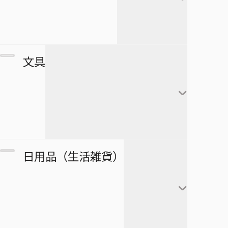
すすめ！ジャンプへっぽこ探検
夏油傑
この音とまれ！
隊！
BLEACH
家入硝子
モンキー・Ｄ・ルフィ
ゴーストフィクサーズ
SPY×FAMILY
複製原画
文具
ロロノア・ゾロ
ゴールデンカムイ
正反対な君と僕
ポストカード
ナミ
接客無双
ポスター
放課後の王子様
黒崎一護
ウソップ
戦奏教室
ブロマイド
放課後ひみつクラブ
朽木ルキア
サンジ
ノート
双星の陰陽師
日用品（生活雑貨）
複製原稿
忘却バッテリー
石田雨竜
トニートニー・チョッ
メモ帳
総理倶楽部
パー
カード
冒険王ビィト
阿散井恋次
ぬりえ
続テルマエ・ロマエ
ニコ・ロビン
アートコースター
僕とロボコ
日番谷冬獅郎