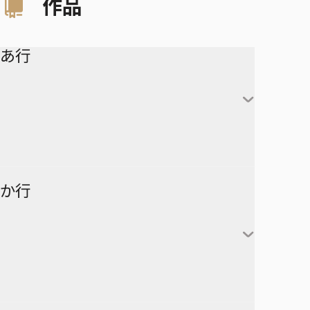
作品
あ行
アイシールド21
か行
青の祓魔師
アオのハコ