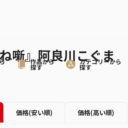
かね噺』阿良川こぐま
ら
作品から
カテゴリーから
探す
探す
価格(安い順)
価格(高い順)