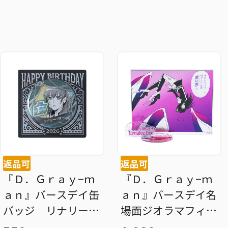
返品可
返品可
『Ｄ．Ｇｒａｙ−ｍ
『Ｄ．Ｇｒａｙ−ｍ
ａｎ』バースデイ缶
ａｎ』バースデイ名
バッジ リナリー・
場面ジオラマフィギ
リー ＢＦ１
ュア−ｋｉｒａｔ