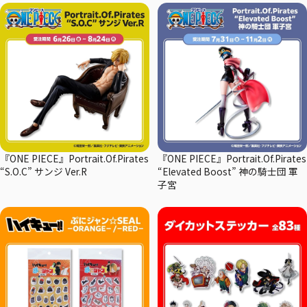
『ONE PIECE』Portrait.Of.Pirates
『ONE PIECE』Portrait.Of.Pirates
“S.O.C” サンジ Ver.R
“Elevated Boost” 神の騎士団 軍
子宮